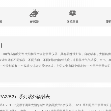
器
传感器
遥感测量
便
计
318)为高精度野外太阳和天空辐射测量仪器，具有易携带安装，自动瞄准，太阳能供
和近红外的不同波段、不同方向、不同时间的辐射亮度，来推算大气气溶胶、水汽、
学头、一个控制箱和一个双轴步进马达系统组成，光学头带有两个瞄准筒:一个用于测量
阳自动跟踪时的微调。控制箱内装有2个微处理器，分别用于数据获取和步进马达系统
置光度计于停机状态，以保护仪器的光学系统。步进马达系统具有方位和测量高度角
动测量程序。 产品特点 l 光学头:光学头部分包括滤光片和用来测量太阳和天空辐照度
nm。 l 探测器:太阳光(增强硅探测器)，天空光(硅探测器)。-工作温度:-30 到+
踪，精度优于0.1度。 l 数据处理控制箱:控制双轴步进马达位置，序列和方式，数
T2/A2/B2）系列紫外辐射表
光盘:智能化数据传输及处理软件，友好交互界面。 光学特性 l CE318N-EBS9(9个
A2和UVR1-B2是用于测量太阳总紫外线辐照度的&密仪器。UVR1系列是用于测量太阳总
-EBM9(9个滤光片):340，380，440，500，675，870，936，1020，1246nm。 l