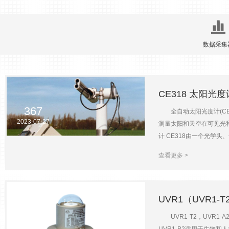
数据采集
CE318 太阳光度
367
全自动太阳光度计(CE
2023-07-27
测量太阳和天空在可见光
计 CE318由一个光
装有四象限探测器用于太
查看更多 >
测到降雨，电子控制箱将
踪。CE318带有多条自
度。 l 半波宽度:10 
动跟踪太阳。四象限精调跟
UVR1（UVR1-
输。 l 数据传输及处理软件
UVR1-T2，UVR1-
1640nm。 l CE318N