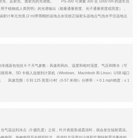
反射光、透射光的光谱图。 PS-300 可测量 300 至 1000 nm 的波长范
常用于植物或人类照明）的光谱输出（能量通量密度、光子通量密度或照度），
射计单元光缆 (2 m)带黑帽的远地点余弦校正辐射头远地点气泡水平仪远地点
数据线Apogee 手提箱反射棒1年保修 特点： ·便携坚固的铝制外壳设计
性)内分辨率小于1.5nm 使用方法： 首先使用探测器收集光源，通过光纤电缆传输
光谱线形图。 标准软件特征： 发光测量：测量以瓦特每平方米每纳米或摩
每平方英尺为单位；同时显示完整的LUX值。 CIE（国际照明委员会）应
色温度。 分光比色计：测量反射光线的颜色。同时系统会显示非自照明的颜色空
elta-E色彩对比表。 化学成分测量：测量化学成分的浓度。同时系统会显示
传感器包包括 6 个天气参数：风速和风向、温度和相对湿度、气压和降水（可
A、UVB、UVC、UVA/UVB比率等以瓦特为单位绘制线形图；提供红斑和
卡插入连接到计算机（Windows、Macintosh 和 Linux）USB 端口
射校正范围300～1000nm波长分辨率1.5nm检测器类型CCD 2048像素光栅类型
 到 125 英里/小时（0-57 米/秒）分辨率：> 0.1 mph精度：± 1
测量重复性＜1%波长不确定性±10%检测器曝光时间1ms-65s方向响应±5%（80°天顶
2 mph / 200-WS-05F：0.5 mph 温度范围：-40° 至 +140°F（-40°
m×150mm重量900g 产地：美国
> ± 3% @ +68°F (+20°C)工作范围：0-% RH稳定性：± 2% RH 超过 2
移（用于海平面校正）：用户可在记录器中调整 雨量计分辨率：0.01"/tip8" 直径
当气温达到冰点（0 摄氏度）之前，叶片表面形成霜冻时，就会发生辐射霜冻。
度热敏电阻。热敏电阻旨在模拟叶片，提供叶片温度估计值和监测辐射霜冻事件的