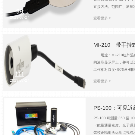
直接方法。范围广、测量准
99
然后，这些叶片温度可用
2023-07-27
查看更多 >
MI-210：带
用途：MI-210红外
的液晶显示屏上，并可以进
工作相对湿度<90%RH非冷
111
在-40~70℃时±0.3℃重
2023-07-27
查看更多 >
寸手持读数表：11.8×5
PS-100：可
PS-100 可测量 3
（能量通量密度、光子通量
弦校正辐射头远地点气泡水平