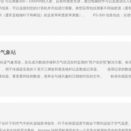
仪 可以测量300～1000nm的入射、反射和透射光谱，通过电脑软件可以直接读出入射光、
的包装，可以连接到您的计算机并开始进行测量。典型应用包括测量不同辐射源（通
（通常是植物叶子和树冠）的反射率和透射率测量）。 PS-300 包装包括：光谱辐
pogee 2GB USB 驱动器，带有数据采集软件和校准文件黑色 USB 2.0 
器，确保低角度光的&测量 ·在标定的测量范围300—1000nm((NIST 可追溯
析仪再将所测数据通过USB数据线传输到电脑上。在电脑预装的软件系统中，得出
单位；同时显示完整的PPF值。 照明度测量：测量以流明每平方米每纳米或尺烛光
的1931年X、Y色度图。照明模式下显示占有优势的波长和纯度，发光模式下显示颜
块化气象站
彩浓度、色差、X、Y、三基色和Delta-E等做了色彩评估和说明， 并提供新的D
站是气象系统，旨在成为数据存储和天气状况实时监测的“用户友好型”解决方案。标准
测量好的化学成分浓度与未知的样品做对比。 UV测量：测量UV能量分布状态。将UV
用于传感器安装的 5 英尺三脚架和垂直桅杆以及数据记录器。 使用记录的数据很简单。SD 
记录仪 www.huachensolar.com 技术规格：波长灵敏度220～1100nm辐
器。要查看和绘制数据，请单击与感兴趣的日期相对应的文件。 标准传感器包 风速范围：0
/nm数字转化16 bit信号噪声比1000:1杂散光0.02%在435nm；0.2%在200nm
h时间常数：2秒 风向范围：0-360°分辨率：> 1%精度：±3°启动阈值：200-WS-02F：1.
源要求5V DC/100mA，采用USB线缆工作温度0-60℃光缆长度2米尺寸69mm×100m
 (± 0.6°C) @ +68°F (+20°C) 相对湿度测量范围：10 至 90%（指定精度）准确度： 
 mb（4.43 至 33.96 inHg）非线性：< 1%工作温度：-40° 至 60°C高度偏
NWS 规格开关：干簧管开关输出：< 0.1 秒开关闭合准确度：± 2%，< 2" 每小时
于从叶子到空气中的长波辐射净损失，叶子的表面温度可能会下降到远低于空气温度。
不会发生辐射霜冻事件。Apogee 辐射霜检测器包含一个安装在耐用外壳中的高精