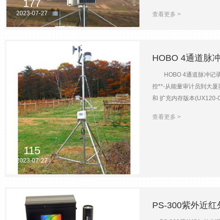
177
10μm（选配GPS） 测量
2023-07-27
查看更多 >
（标准），-55℃~85℃（扩
10/100M*1个；USB-mi
JSON、CSV 外形尺寸:
±(1.4±0.032×)%RH(-
HOBO 4通道脉冲
好）从 10 到 90% RH
HOBO 4通道脉冲记录
灵敏度5 to 15 µV/W/m
控**-从能量审计员到大厦
0 to 1 V mV/W
和 扩充内存版本(UX12
置，以满足各种应用： 61402
长的部署以少量现场采访脉搏
查看更多 >
量功率因素(PF)，无功功
AC潮流，交流电压，安培小
(VARh)，伏特安培(V
115
位：4-32位根据脉搏率和采伐
2023-07-27
DC固体开关关闭：输入低： 
的逻辑信号： 100我们停
秒，状态和事件： 1个状态
PS-300紫外近
和通常开放联络记忆：记忆UX12
物理：操作范围采伐： -40°对70°