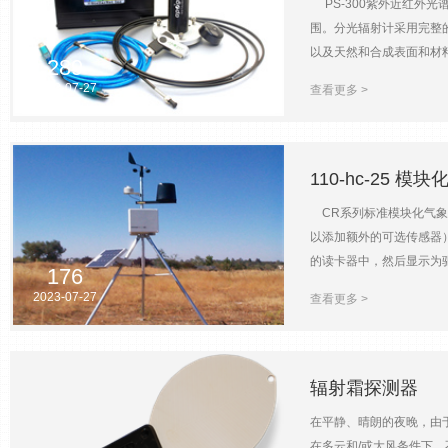
PS-300紫外近红外光谱
寸)环境规定值IP50
围。分光辐射计采用完整
以及天然和合成表面和材料
289
校准（根据要求提供证书）A
2023-07-27
查看更多 >
·APOGEE 的余弦校正
到光谱分析仪上，光谱分
尔每平方米每秒每纳米为
用：系统显示CIE制定
110-hc-25 模
间图表作为参照，图表对色
CR系列标准模块化气象
浓度标度，或者将之前已经
以添加额外的可选传感器）、
黑素原发生作用的时间。 数据
的读卡器中，然后显示为驱动
像差校正全息光栅，500 g
176
英里/小时启动阈值：0.8 mp
角）输出接口USB 2.0电
2023-07-27
查看更多 >
至 +60°C）准确度：1.1°F
年 气压范围：150-1150
(20.5cm) 收集器符合 
辐射霜探测器
在平静、晴朗的夜晚，由
在多云和/或大风条件下，