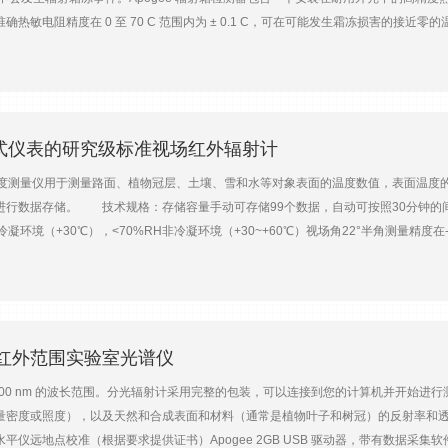
确热敏电阻精度在 0 至 70 C 范围内为 ± 0.1 C，可在可能发生霜冻损害的
于提醒种植者作物冻害的可能性。输出选项提供模拟和数字输出选项。模拟版本是未放大
手持式仪表的研究级标准视场红外辐射计
温度测量仪用于测量路面、植物冠层、土壤、雪和水等对象表面的温度数值，表面温度
行数据存储。 技术规格：存储容量手动可存储99个数据，自动可按照30分钟的间隔记
凝环境（+30℃），<70%RH非冷凝环境（+30~+60℃）视场角22°半角测量精度在-10~6
复性在-10~65℃时±0.1℃；在-40~70℃时±0.1℃光学锗镜头供电CR2320 3V电池
.9×1.4厘米，传感器：长度62.23毫米×直径23.11毫米电缆长度标准2米，可选5米 
见近红外范围实验室光谱仪
50 至 1000 nm 的波长范围。分光辐射计采用完整的包装，可以连接到您的计算机并
密度或照度），以及天然和合成表面和材料（通常是植物叶子和树冠）的反射率和透射率测
仪远地点校准（根据要求提供证书）Apogee 2GB USB 驱动器，带有数据采集软件和校