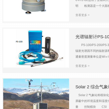
UVR1-B2适用于生物
675，870，936，
明 检测器是一个大面积硅
171
机，并直接读取，也可通过
光片配置可抑制所有非紫
落，早晨大气质量数为7开
2023-07-27
查看更多 >
加热器组件中，该组件与
段，晕和天空测量包括6个波段(
上引起噪声。调节加热器
于低功耗待机操作。 每个 
器， 建议每年检查一次校准。
光谱辐射计PS-100
通，以便信号代表 315nm
PS-100/PS-20
此可以转换校准以代表人体
辐射光谱因不同的辐射源
校正扩散器。 l 独立
173
通量密度测量单位是W/㎡
谱范围UVR1-T2：280-
2023-07-27
种颜色的强度或波长。光谱
+放大器;25 毫米辐照度：UVR1
查看更多 >
1000nm300-850nm30
Wm-2（典型值）输出（典型
光栅，600g/nm全息光栅，像差
<3％（0°-85°顶角）边带
0.1%@435nm,0.5%@
器）±2.5mV（50C 
65s1ms - 65s方向
Solar 2 综合气
40°C）30°C （ 用于-3
兼容提供配套软件，与Windo
10％至 60％；0.02H
Solar 2 气象站将
用USB数据线供电操作温度0
+检测器关闭：<1mA温度信
屏蔽中的环境温度和湿度
500g900g900g
融石英气泡水平分辨率0.
量 控制模块 CSI CR