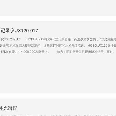
分辨率: 0.02μV RMS 模拟精度: ±（0.04%读数+漂移） 供电: 16-32VD
展） 模拟输入: 16个单端通道（8个差分） 控制端子: 数字I/O，RS232/RS485，半/
cro B*1个 通讯协议: PakBus、Modbus、DNP3、IPv4/6、FTP/FTPS、HTTP/
 23.8cm×10.1cm×6.2cm 重量 :约0.86kg 温度相对湿度精度： -**
60°~-40°C) ±(1.2±0.012×)%RH(-40°~-20°C) ±(1.0+0.008×读数)%RH(
记录仪UX120-017
 在 68° F 温度影响：小于 <±1.5% RH 从 14° F 到 140° F 稳定性：：±2%
仪UX120-017 HOBO UX120脉冲日志记录器是一高度多才多艺的， 4渠
²响应时间< 18 s窗口加热偏移< 15 W/m²零点偏移B< 5 W/m²灵敏度的温度依存性（-10 ºC~+4
委员-容易地跟踪大厦能源消耗、设备运行时间和水和气体流速。 HOBO UX120脉冲日志记
m² 气压 YOUNG 气压传感器在广泛的压力（500 至 1100 hPa）和温度范围
0-017M) 有能力在4,000,000次测量上。 特点：同时测量并且记录脉冲信号、事
V 型提供0-5 VDC 和 RS-232 输出 61402L 型提供4-20 mA、RS-232、RS-
率- 120赫兹脉冲输入范围- 0对24VDC通过开始/停选择的范围，日志记录器状态L
率(VAR)，瓦特时(Wh)和更多。 环境： UX120-017数据列表发挥作用 室内
时(安培小时)，安培(a)，事件，千瓦小时(kWh)，千瓦(千瓦)，开汽车开关，功率
A)，伏特(v)，瓦特时(Wh)，瓦特(w)输入：输入的外在联络：电子固体开关关闭或逻
的间隔时间脉冲每间隔时间：7,863,960 (使用采伐的率)被驾驶的逻辑信号：输入低： ≤ 0
< 10 KΩ; 输入高： > 500 KΩ内部微弱拉扯：100 KΩ输入阻抗：固体开关关闭： 1
工时间：0到1秒在100个女士步骤边缘检测：下落的边缘， Schmitt触发器缓冲的开
或事件采伐的率：1秒到18个小时， 12分钟， 15秒时间准确性：±每个月1分钟在25°
红外光谱仪
0-017 ： 520,192次测量(假设8位)UX120-017M ： 4,124,672次测量(假设8
C (- 40°对158°F); 0到95% RH (不能冷凝)发射或读出： 0°对50°C (32°对122°F)每个U