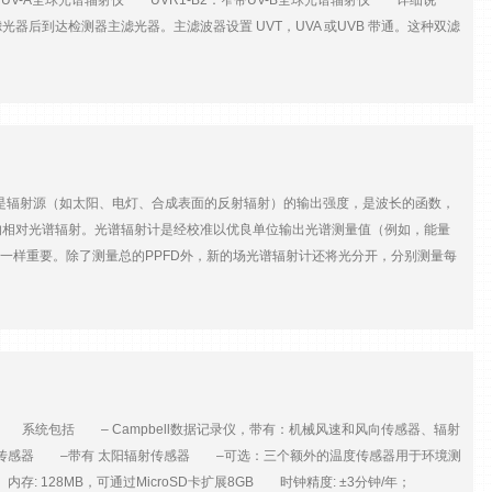
带UV-A全球光谱辐射仪 UVR1-B2：窄带UV-B全球光谱辐射仪 详细说
 数据采集 仪器经过站点参数设置，数据采集，数据存储，通过数据传输线下载到PC
到达检测器主滤光器。主滤波器设置 UVT，UVA 或UVB 带通。这种双滤
。 数据分析 CE318太阳光度计自动测量模式通过程序以预置时间(日出~日
窄角度，以避免干涉滤光片带通失真。主过滤器与检测器一起容纳在温度受控的
ALL、PPL)测量，也可以修改设置进行测量。太阳直射辐照度测量包括仪器所有波
误差。 加热器电子设备与检测器电子设备&分开，以避免加热器在 UV 信号
度的附加输出。提供了两个停机输入（一个用于加热器，一个用于检测器），用
单位）标在仪器标签上。该校准对 40ºC 加热器设置 3 有效。对于连续使用的仪
积分。夏季满量程的 UVT 通常小于 73 Wm-2。 UVR1-A2 中心波长和带
2 的中心波长和带通，以便信号代表 280nm 至 315nm 的 UVB 辐射的积分，因
关）辐射是辐射源（如太阳、电灯、合成表面的反射辐射）的输出强度，是波长的函数，
2。 产品特点 l 带前置放大器的大面积紫外硅光电二极管探测器. l 带余弦
相对光谱辐射。光谱辐射计是经校准以优良单位输出光谱测量值（例如，能量
 提供简单的安装套件。 l 包括用户指南和校准证书。 技术参数技术参数光
明质量一样重要。除了测量总的PPFD外，新的场光谱辐射计还将光分开，分别测量每
（UV-B）过滤器尺寸倾斜角Ø25 毫米*多 8°探测器类型；活动区域紫外 si 光电二极管
他应用。型 号PS-100PS-200PS-300照度标定范围350-
UVR1-T2 和 UVR1-A2UVR1-B220-40 mV / Wm-2（典型值）400-900 mV /
nm1.5nm探测器类型CCD, 2048像素CCD, 2048像素CCD, 2048像素光栅类型全息
响应时间（95％）< 0.5s长期稳定性< 3％（每年）方向误差（余弦+方位角）
:11000:11000:1散 射 光
季），<9％（冬季）暗偏移（用于 50°C 环境变化）±1.5mV（30C 和 40C 加热
1%＜1%＜1%照度标定不确定性±10%±10%±10%探测器积分范围1ms - 65s1ms -
5°C加热器关闭-20°C 至+ 60°C热控制：加热器设定点选择（默认设置为
软 件提供配套软件，与Windows操作系统兼容提供配套软件，与Windows操作系统
至+ 45°C 的设定点稳定性<2.5°C（用于 50°C 环境变化）占空比（％on）;频率预热率
采用USB数据线供电100mA @5VDC，采用USB数据线供电100mA @5VDC，采
 14.5VDC，单电源*大12W，典型 2W待机电流消耗仅加热器关闭：<30mA加热器
 系统包括 – Campbell数据记录仪，带有：机械风速和风向传感器、辐射
mm*125mm69mm*100mm*150mm69mm*100mm*150mm重 量
.05 至+ 2.0VDC，>1M输出源阻抗：紫外线信号温 度220W1KW圆顶玻璃或熔
传感器 –带有 太阳辐射传感器 –可选：三个额外的温度传感器用于环境测
: 128MB，可通过MicroSD卡扩展8GB 时钟精度: ±3分钟/年；