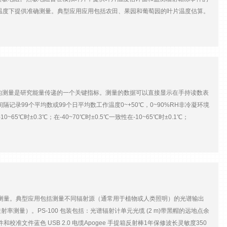
接近零的温度下提供准确测量。典型应用应用包括农田、果园和葡萄园的叶片温度估算。
的电压输出。数字版为SDI-12通讯协议。
的测量是研究能量传递的一个关键指标。测量的数据可以直接显示在手持读数表
录99个平均数或99个日平均数工作温度0~+50℃，0~90%RH非冷凝环境
5℃时±0.3℃；在-40~70℃时±0.5℃一致性在-10~65℃时±0.1℃；
反应时间<1秒波长范围8~14 μm（与大气窗口相符）显示屏4.2×2.8厘米液晶显示屏尺
产地：美国
开始进行测量。典型应用包括测量不同辐射源（通常用于植物或人类照明）的光谱输出
量）。PS-100 包装包括：光谱辐射计单元光缆 (2 m)带黑帽的远地点余
准文件蓝色 USB 2.0 电缆Apogee 手提箱反射棒1年保修波长灵敏度350