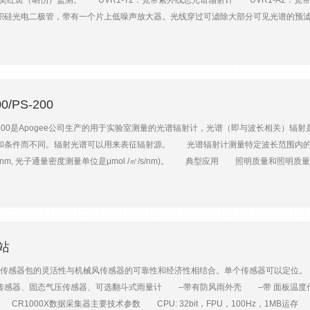
和人类红斑（晒伤）监测。 UVR1-T2：宽带紫外线总光谱辐射计 UVR1-A2：宽
1020，1640nm除936nm外，其它均带偏振。 l 其它型号:根据滤光片分类。
光电二极管，带有一个片上低噪声放大器。光线穿过可滤除大部分可见光谱的预滤光器后
MODEM远程下载。通过数据收集网，还可直接通过INTERNET下载准实时数据
外线光谱。大直径滤光片用于获得长寿命的稳定性能，并且将穿过滤光片的光限制在
始~下午大气质量数为7结束)进行太阳直射辐照度(NSU)、晕和天空辐亮度(ALR、
仪器主体热隔离。加热器将检测器和过滤器保持在&准的温度下，以更大程度地减少热
500，440，670，870，1640，1020nm)。
电源电流，以使加热器性能不受电源电压变化的影响。 UVR1 具有用于检测器温
UVR1 日射强度计在制造过程中均经过单独校准，并且灵敏度（以 mV / Wm-2 为
 UVR1-T2 中心波长和带通，以便信号代表 280nm 至 400nm 的 UV 总辐射的
/PS-200
 至 400nm 的 UVA 辐射的积分。夏季满刻度紫外线通常小于 70 Wm-2。 UVR1-B
0/PS-300是Apogee公司生产的用于实验室测量的光谱辐射计，光谱（即与波长相
红斑作用谱或其他生物作用谱（见附录 G）。夏季满量程 UVB 通常小于 3 Wm-
和条件而不同。辐射光谱可以用来表征辐射源。 光谱辐射计测量特定波长范围内的
关闭加热器供应和探测器供应。 l 脱水和密封。 l 传感器温度输出信号。 l
/nm, 光子通量密度测量单位是μmol /㎡/s/nm)。 典型应用 照明质量和照
400nm（总紫外线）UVR1-A2：315-400nm（UV-A）UVR1-B2：280-315nm
输出测量可用于优化照明效率，改变光特性以模拟季节变化，优化显示器的视觉外观，以及许多其
-T2UVR1-A2UVR1-B20-95 W.m-20-90 W.m-20-6 Wm-2, 0-10 MED/hr灵敏度：
0-1000nm光谱波长范围350-1150nm190-850nm220-1100nm波长分辨率1nm0.85
的满量程范围）0-3V DC（0-1V DC 选项）解析度<满量程的 0.1％线性度< 1%
校正，590g/nm全息光栅，像差校正，590g/nmA/D16-bit16-bit16-bit信 噪 比1000
错误：UVR1-T2 和 UVR1-A2（％信号，典型值） UVR1-B2微不足道的<3.5％（夏
600nm0.02%@435nm0.2%@200nm0.02%@435nm0.2%@200nm测量重复性＜
加热器）温度误差可以忽略不计（当打开加热器时）工作环境温度：加热器打开-30°C 至+ 4
（余弦）响应±5%（在天顶角80°时）±5%（在天顶角80°时）±5%（在天顶角80°时）
象站
0°C 至+ 25°C 的环境）40°C（用于-15°C 至+ 35°C 的环境）50°C（用于-5°C 
ws操作系统兼容计算机接口USB 2.0USB 2.0USB 2.0功 耗100mA @5VDC，
z 至 0.1Hz冷却时间常数5°C /分钟15 分钟（63％）电源要求（加热器已打开）5.5 至
模块化传感器包的灵活性与机械风传感器的可靠性和经济性相结合。单个传感器可以定位。
～+60℃0～+60℃0～+60℃光 缆2m铠装光纤2m铠装光纤2m铠装光纤尺寸大小25mm*75
号（检测器/过滤器）；准确性10mV /°C（例如：0.4V = 40°C）；测量仪器要求-0
传感器、固态气压传感器、可选翻斗式雨量计 –带有防风雨外壳 –带 面板温度
2°干燥剂无毒硅胶
1000X数据采集器主要技术参数 CPU: 32bit，FPU，100Hz，1MB运存 内存