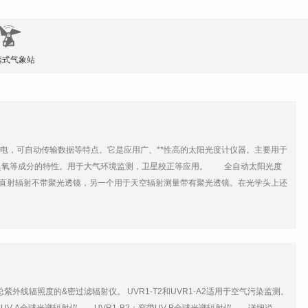
携式气象站
电，可自动传输数据等特点。它是应用广、**性高的太阳光度计仪器。主要用于
臭氧等成分的特性。用于大气环境监测，卫星校正等应用。 全自动太阳光度
太阳直射辐射不带聚光透镜，另一个用于天空辐射测量带有聚光透镜。在光学头上还
的控制。 全自动太阳光度计CE318在全自动测量状态，附设的湿度传感器探
两个自由度，由时间方程来控制太阳的初步跟踪，用四象限探测器系统作精密跟
的双光学瞄准筒。 l 总视场角:太阳瞄准光筒1.0度;天空瞄准光筒1.0
60℃。 l 机器人臂:全自动测量太阳和天空辐射照度。太阳跟踪方法:双轴步进马达自
据存储和数据传输。 l 100米数据通讯传输线:满足较长距离的数据传
滤光片):340，380，440，500，675，870，936，1020，
紫外线辐照度的&密过滤辐射仪。 UVR1-T2和UVR1-A2适用于空气污染监测。
 CE318N-EDPS9(9个滤光片+ DUAL POLAR偏振轮):340，380，440，500，