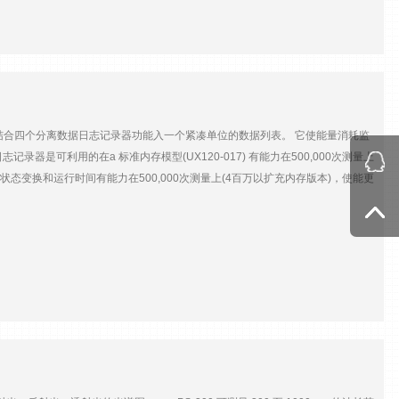
C（1.2A）太阳能板充电；12VDC电池；内部电池；USB 工作温度: -40~70℃
全双工 数据接口: CSI/O*1个；CPI/CDM*1个；RJ-45 Ethernet
HTTPS、PPP、TLSv1.1、XML、TCP、UDP、DHCP、POP3、SMTP/STLS、
说明包括非线性、迟滞和可重复性. ±1%RH(15°至25°C，0至90%RH)
-20°~+40°C) ±(1.2±0.012×)%RH(40°~60°C) 类型：电容 精度：± 3%（或更
 RH 2 年 报告分辨率：1% RH 太阳辐射 规格光谱范围4400 to 50000 nm
道能量结合四个分离数据日志记录器功能入一个紧凑单位的数据列表。 它使能量消耗监
0 ºC）< 3 %工作温度范围-40 to +80 °C视角150 °模拟输出信号4 to 20 mA /
录器是可利用的在a 标准内存模型(UX120-017) 有能力在500,000次测量上
内结合了高精度和低功耗。紧凑的尺寸允许轻松放置在大多数标准外壳中。气压计有两种配
件、状态变换和运行时间有能力在500,000次测量上(4百万以扩充内存版本)，使能更
485 和 SDI-12 输出。
EDs简化部署，并且高速USB 2.0数据卸货与起始的一起使用 能量&功率仪表 测
 环境 测量： UX120-017数据列表支持以下测量(分开地被卖的传感器) ：
因素(PF)，脉冲输入，执行时间，伏特安培易反应(VAR)，伏特安培易反应的小时
辑被驾驶的数字信号到24 V脉冲频率：120赫兹状态，事件，执行时间的频率：1赫兹
.4 V; 输入高： 3到24 V额定值：电压： 25 V DC极小的电压： -0.3 V
00 KΩ拔; 驱动信号： 4.5 KΩ极小的脉冲宽度：联络关闭期间： 500我们; 被驾驶
关状态：通常开放或逻辑“1个”状态采伐：决议：脉冲： 1脉冲，运行时间： 1个
C (77°F) (参见剧情A下一页)电池寿命：1年，典型与采伐的间隔时间大于1分钟
位)下载类型USB 2.0接口下载时间30秒为UX120-017， 1.5分钟为UX120-017M
SB规格重量149 g (5.26盎司)大小11.4 x 6.3 x 3.3 cm (4.5 x 2.5 x 1.3英