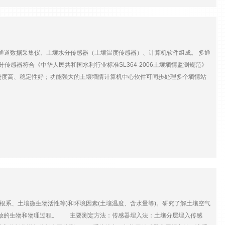
0 (CE Mark)
快中子数，通过计算得出大面积的土壤平均含水量。由于高&中子和快速中子与
子数目与土壤含水量关系密切，而对土壤化学性质不敏感，因此，该技术&大限
大对土壤盐度、密度、质地和表面粗糙度不敏感极小的电力需要，可太阳&驱动
6～26 VDC系统耗电：95 mA@12 V采集间隔：1 min～1 year可选数
通道数据采集仪、土壤水分传感器（土壤温度传感器）、计算机软件组成。 多通
压、湿度和温度传感器、太阳&供电系统、安装支架、机箱、GSM或无线网络传输
感器符合《中华人民共和国水利行业标准SL364-2006土壤墒情监测规范》
进度高、稳定性好；功能强大的土壤墒情计算机中心软件可同步处理多个墒情站
度； • 耐腐蚀，适于各种土壤水分测量； • 自动完成数据采集、处理及存
择； • 专业化计算机软件，配备有强大的数据存储、分析、报表、曲线等功
物根系、土壤微生物活性等)和环境因素(土壤温度、含水量等)。研究了解土壤空气
大气排放的生物和物理过程。 主要测定方法：传感器埋入法：土壤分层埋入传感