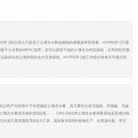
 2的出现大大提高了土壤水分释放曲线的测量效率和质量。HYPROP 2只需
量干土水势的WP4C连用，还可以获得干端的土壤水分特征曲线，从而得到完整
，可以获得任何土壤类型的水力导度曲线。HYPROP 2的工作模式有单天平模式和
壤水势，整个测量装置置于天平上，随着时间记录土壤水势和样品重，根据样品重
高的分辨率和更丰富的信息是传统方法不能相比的。主要特点√ 直接计算植物可利用
 水力学特征由大量的测量数据得出√ 准确可靠地得到非饱和导水率，与假定的模
，对张力计杆身没有影响）√ 达到空穴阶段后减少了张力计的水分损失主要技术指标
 -2400 hPa）传感器单元材质和尺寸POM，h=63mm，直径80mm完整技术指标测量范围
点校准)温度：0.2 K @ -10 ~ 30 ℃分辨率压力：0.01 hPa温度：0.01 ℃土壤样品体
线慢化过程产生的快中子浓度确定土壤含水量，其主要特点是无辐射、非接触、无破
元，每个USB 扩展坞可连接10个传感器单元单天平模式：每个HYPROP USB适配器
含水量或等效积雪深&度。 CRS-2000/B土壤含水量测量系统是遥感过程
ows 10 及以上传感器单元材质：POM玻璃纤维增强聚酰胺尺寸：高度63 mm，直径
行区域尺度灌溉指导的&力工具，该设备对&球的食物生产、水资源分配、旱灾
长度：短杆31 mm；长杆56 mm聚氨酯连接管：外径 6mm，内径 4 mm，长度
高&中子在穿过空气与土壤时，与介质中的原子核尤其是与其本身质量相当的氢原
度：10 ~30 ℃需额外测量的参数：干土重，张力计杆的进气值LABROS天平连接电脑接口：
弹性碰撞，慢化为慢中子，直至转化为热&。但是，并非所&的快速中子被慢化