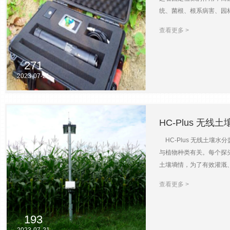
长，但我们认为它适用于许
统、菌根、根系病害、园
示。 下图为设备
查看更多 >
271
2023-07-21
HC-Plus 无
HC-Plus 无线土壤
与植物种类有关。每个探
土壤墒情，为了有效灌溉
供电：太阳能供电，12v
查看更多 >
草业等领域
193
2023-07-21