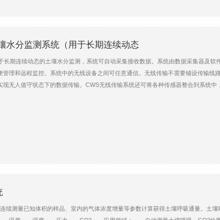
线土壤水分监测系统（用于长期连续动态
期连续动态的土壤水分监测，系统可自动采集接收数据。系统由数据采集器及软件
便管理和远程监控。系统中的无线设备之间可任意通信。无线传输不需要铺设传输线
实现无人值守状态下的数据传输。CWS无线传输系统还可将各种传感器整合到系统中
应用领域： 农业、草业、果园、葡萄园等环境 温室等室内环境 别墅绿化区、
统
续测量已知体积的样品、室内的气体浓度增量等参数计算获得土壤呼吸通量。土壤