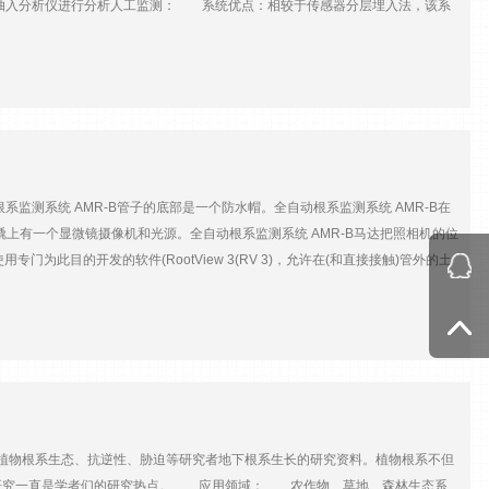
体抽入分析仪进行分析人工监测： 系统优点：相较于传感器分层埋入法，该系
2O,CH4等梯度测量内容，更灵活的实验不破坏土壤原位保持实验的原始状
抽气泵通讯单元、数据处理软件 技术参数分析仪非色散红外线气体分析仪与微芯片
根据温度与压力自动更正。0~5000ppm（μmol mol-
*度1000ppm±0.1%，2000ppm±0.1%，5000ppm±0.5%，范围内，优于读数的1%压力
频率整合式采样泵，通过编程实现动态以及静态采样；10Hz采样数据每1秒平均后输出
输入与输出采用接口环境传感器输入单路传感器输入通道（0-1V）电源供应6~18V直流电能电
系监测系统 AMR-B管子的底部是一个防水帽。全自动根系监测系统 AMR-B在
橇上有一个显微镜摄像机和光源。全自动根系监测系统 AMR-B马达把照相机的位
专门为此目的开发的软件(RootView 3(RV 3)，允许在(和直接接触)管外的土
和程序，允许通过Web浏览器对数据收集进行远程编程和观察。它既能捕捉图像，又
道内部的排列马赛克，用于分析大型根和土壤无脊椎动物的特征。 全自动根系监测
AMR-B 产品特点： 专注根系生长的微观世界，小到5微米的细节，可以直观
像记录反应根系的生长到消亡的过程。 可提供安装和支持 全自动根系监
40,640 x480[1280 x1040 1600 x1200]3精度10um4准确性10um5采
m(可选1米)8典型的成像深度130毫米到730毫米(安装在40°角)9放大100 x(50 x可
量约8.2kg14功率小于50W(不超过100W)一种线虫，在AMR下面的土壤中移动。屏幕截图是
物根系生态、抗逆性、胁迫等研究者地下根系生长的研究资料。植物根系不但
2.26mm，分辨率为640x480像素。虽然AMR主要用于研究根和菌丝的生
的研究一直是学者们的研究热点。 应用领域： 农作物、草地、森林生态系