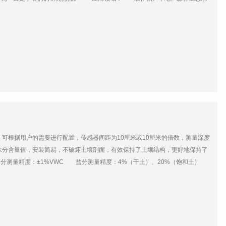
的面积只有3.01x2.25mm。它们在这里以640x480像素的分辨率显
）可根据用户的需要进行配置，传感器间距为10厘米或10厘米的倍数，测量深度
水分含量值，安装简易，不破坏土壤剖面，有效保持了土壤结构，更好地保持了
分测量精度：±1%VWC 盐分测量精度：4%（干土）、20%（饱和土）
PRS、3G无线传输 环境温度：-30-85℃ 应用领域： 农业、林业、