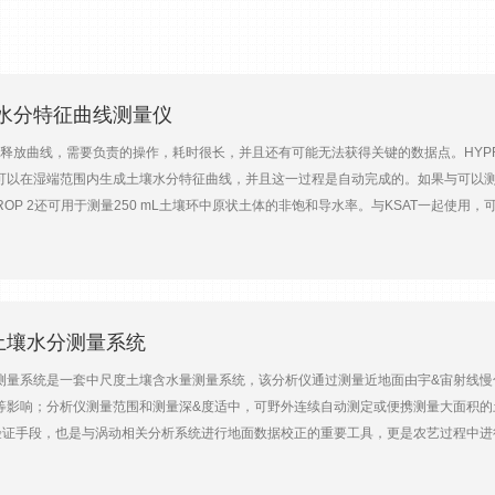
土壤水分特征曲线测量仪
曲线，需要负责的操作，耗时很长，并且还有可能无法获得关键的数据点。HYPROP
可以在湿端范围内生成土壤水分特征曲线，并且这一过程是自动完成的。如果与可以测
ROP 2还可用于测量250 mL土壤环中原状土体的非饱和导水率。与KSAT一起使用
0个样品同时测量。测量原理HYPROP 2通过安装在两个位置的微型张力计监测土
含水量变化的水势变化图。在0到-100 kPa范围内能获取超过100个数据点，更
时省力，操作简便√ 同时测量保水功能和导水率√ 高保水，特别是在接近饱和的时候√
围超出典型的空穴点，低至-240 kPa√ 张力计倒置在土壤样品中（不受蒸发的干扰
820 hPa分辨率0.01 hPa张力计测量范围+3.0 hPa 到 -1000 hPa（延迟沸腾可达
域土壤水分测量系统
 hPa (延迟沸腾可达 -2400 hPa) 温度： -20 ~ 70 ℃准确度压力：1.5 hPa (使用零
含水量测量系统是一套中尺度土壤含水量测量系统，该分析仪通过测量近地面由宇&宙射
0 cm³ 测量间隔（默认）：10 min传感器单元数多天平模式：可连接20套天平和传感器单
影响；分析仪测量范围和测量深&度适中，可野外连续自动测定或便携测量大面积的土壤
电电压：6 ~ 10 V DC电流：典型6 mA, ＜15 mA兼容操作系统：微软 Wind
验证手段，也是与涡动相关分析系统进行地面数据校正的重要工具，更是农艺过程中进
Al2O3烧结矿，起泡点> 200 kPa，直径5 mm杆身材质：丙烯酸玻璃；直径5mm总
报具&积极意义。技术原理环境中的宇&宙射线粒子与原子核碰撞生成高&中子，这些
ng with covered plug：IP65 防溅水耐化学性：pH：pH3 ~ pH10工作温
而改变方向，并失去部分&量，逐渐慢化为快中子；快中子持续与氢原子（质子）发生