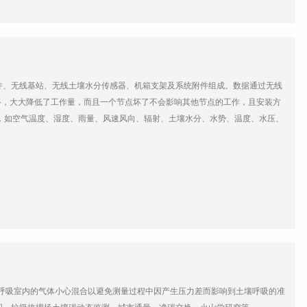
、无线基站、无线土壤水分传感器、机箱支架及系统附件组成。数据通过无线
路，大大降低了工作量，而且一个节点坏了不会影响其他节点的工作，且安装方
，如空气温度、湿度、雨量、风速风向、辐射、土壤水分、水势、温度、水压、
园林地、城市绿化地、高尔夫球场、运动场、农田等室外环境
呼吸室内的气体小心混合以避免测量过程中因产生压力差而影响到土壤呼吸的准