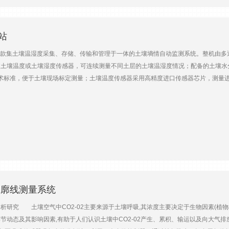
.01 g重复性：0.01 g线性度：0.01 g可调性：内部遵循标准：EM ISO/IEC 17050:201
逸到地表并迅速达到平衡，其中子数目受表层土壤湿度显著影响。通过探测地表附近的
原子、&机物等的氢原子）碰撞过程中&量损失大，因此，碰撞后逃逸达到地表的快中
尺度测试需要。主要特点&越的宇&宙射线方法非插入式、非接触式测量空间尺度覆盖
站
范围：极大测量范围700米（350m半径），极大测量深&度70厘米量程：0～饱和系统供电：
款集土壤温湿度采集、存储、传输和管理于一体的土壤墒情自动监测系统。整机由多
可更换SD卡数据接口：USB，RS232 系统组成：中子探测器、数据采集器、大气
土壤温度或土壤湿度传感器，可连续测量不同土层的土壤温湿度情况；配备的土壤水分传
、TDR土壤含水量等传感器。
技术标准，便于土壤现场标定测量；土壤温度传感器采用高精度进口传感器芯片，测量
站点之间的组网 管理。 功能特点 • 可连续监测不同深度剖面的土壤水分及温
方式（有线、无线），易于组网； • 多种供电方式（交流、直流、太阳能）可供选
查询系统； • 安装方便，性能稳定，可靠性高，方便维护。
O2廓线测量系统
的分析研究 土壤空气中CO2-02主要来源于土壤呼吸,其浓度主要决定于生物因素(植
、季节动态及其影响因素,有助于人们认识土壤中CO2-02产生、累积、输运以及向