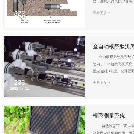
器，做防水透气处理分析
统具有如下优点使用一个
322
查看更多 >
态 系统组成：数据采集单
2023-07-24
控制的线形化微处理器。红外
1）,0~10000ppm（μmo
补偿60kPa~115kP
气体流速100~1000cc
全自动根系监测系统
耗预热阶段8W（8V@1.0
全自动根系监测系统 AM
管内，一个航天飞机系统，
置定位到100度。允许视野范
壤的任何部分和所有部分被
233
查看更多 >
能管理马达。此外，全自
2023-07-21
系统 AMR-B 用途包
反映真菌菌丝和无脊椎
测系统 AMR-B 技术参数：N
样率可编程——标准2.75秒/图
根系测量系统
选)10光源的波长322nm1
自然状态下，获取植物根
使用从马赛克和粘贴在一起
起着固定植株的作用，而