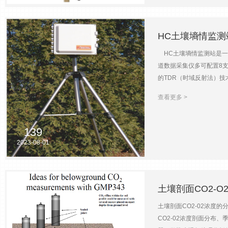
USB量程：2200 g可读性：0
为慢中子，部分快中子逃
氢原子（主要是水中的氢
度满足土壤含水量的区域
HC土壤墒情监测
数据可无线传输性&指标测量
HC土壤墒情监测站是一
据存储：内部SD卡，外部
道数据采集仪多可配置8支
模块等；也可增加降雨量
的TDR（时域反射法）
点的数据，轻松实现墒情
查看更多 >
储； • 支持多种通讯
能，以及方便的历史数据
139
2023-08-01
土壤剖面CO2-
土壤剖面CO2-02浓度
CO2-02浓度剖面分布