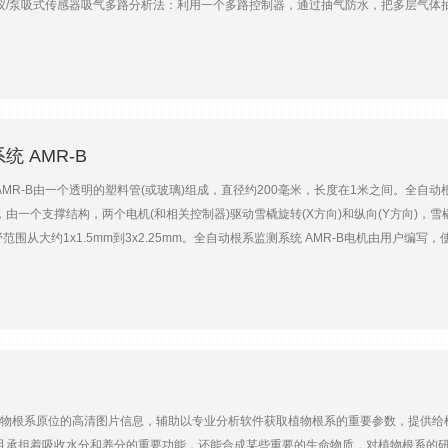
仪/泵吸式传感器吸气多路分析法：利用一个多路控制器，通过抽气防水，把多层气
分析仪分析多层数据，没有系统误差可以更换其他测量要素分析仪，如：碳氧同位素，N
元CO2传感器：CO2分析仪SBA5/LI840多路阀及循环泵控制器过滤装置、
仪具有“自动调零”**技术CO2测量范围8个量程供选择（用户需选择一个测量范围），读数
l mol-1）,0~20000ppm（μmol mol-1）,0~30000ppm（μmol mol-1）,CO2*
a预热时间5~15分钟（根据外界环境温度）响应时间显示/模拟输出小于1.0秒采样泵及
/min，流速范围300~350cc/min（cc/min与ml/min等值单位）接线端口12针
 AMR-B
A）；正常运行1.3W（12V@1.0A）
R-B由一个透明的塑料管(或玻璃)组成，直径约200毫米，长度在1米之间。全自动根
由一个支撑结构，两个电机(和相关控制器)驱动雪橇旋转(X方向)和纵向(Y方向)，雪
围从大约1x1.5mm到3x2.25mm。全自动根系监测系统 AMR-B电机由用户编写，使用
拍照。全自动根系监测系统 AMR-B典型的场深为0.125mm。RV 3是一套服务
动根系监测系统 AMR-B由于所有图像都是已知的x-y坐标，图像被拼接成整个管
括：气候研究、农业研究、葡萄栽培、生态研究、土壤科学等。 全自动根系监测系统 
动物。 通过强大的软件支撑实现图像拼接，精细化反应根系整体面貌。 长期影
o项目产品规格1成像仪1/3.2英寸(4:3),2Mp像素颜色传感器。1920000有效像素2范围320 x2
像6图片大小3.01毫米(宽)x 2.26毫米(高度)(100倍)7成像面积320 mm x 320 m
1长度(包括anti-spin):156.87厘米12直径107.95毫米(宽119.38毫米)13重
系原位的高清图片信息，辅助以专业分析软件获取植物根系的重要参数，提供给植
，以显示它的整体。蜘蛛或螨面对另一种昆虫的镶嵌。马赛克内部的每个瓷砖都是3.01x
且承担着吸收水分和养分的重要功能，还能合成某些重要的生命物质，对植物根系