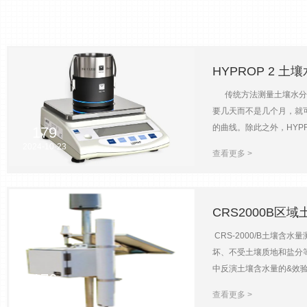
HYPROP 2 
传统方法测量土壤水分释放
要几天而不是几个月，就
的曲线。除此之外，HYP
179
多天平模式，可连接多达2
2024-10-23
查看更多 >
计算土壤含水量，并绘制随
水分含量√ 准确可靠，省
型无关√ 张力计的测量范
准确度1.5 hPa@ 0 ~
CRS2000B区
压力传感器：+3.0 ~ 1000
CRS-2000/B土壤
积：250 cm³ / 10
坏、不受土壤质地和盐分等
可串行连接20个传感器单元供
中反演土壤含水量的&效
176
80 mm张力计杆身陶瓷杯：
和洪灾预警、气候变化预
0.3 m防护级别：Housi
2024-08-27
查看更多 >
子（质子）发生弹性碰撞