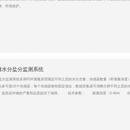
多其他领域的研究。 下面是两张由AMR捕捉到的真菌菌丝的图片。同样，这些图像所代表
林、环境保护。
的整体图和使用时图片
线土壤水分盐分监测系统
水分盐分监测系统采用FDR测量原理测定不同土层的水分含量，传感器数量（即测量深度
头多可接16个传感器，每个传感器都有固定地址，数据采集器可清晰分辨不同土层的
、提高农作物的产量和品质提供了保障。 技术参数： 探测深度：0-40m 水
直流供电 水分测量范围：干到饱和 盐分测量范围：0-17ds/m 通讯方式：G