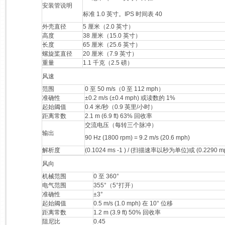
安装管说明
标准 1.0 英寸。IPS 时间表 40
外壳直径
5 厘米（2.0 英寸）
高度
38 厘米（15.0 英寸）
长度
65 厘米（25.6 英寸）
螺旋桨直径
20 厘米（7.9 英寸）
重量
1.1 千克（2.5 磅）
风速
范围
0 至 50 m/s（0 至 112 mph）
准确性
±0.2 m/s (±0.4 mph) 或读数的 1%
起始阈值
0.4 米/秒（0.9 英里/小时）
距离常数
2.1 m (6.9 ft) 63% 回收率
交流电压（每转三个脉冲）
输出
90 Hz (1800 rpm) = 9.2 m/s (20.6 mph)
解析度
(0.1024 ms -1 ) / (扫描速率以秒为单位)或 (0.229
风向
机械范围
0 至 360°
电气范围
355°（5°打开）
准确性
±3°
起始阈值
0.5 m/s (1.0 mph) 在 10° 位移
距离常数
1.2 m (3.9 ft) 50% 回收率
阻尼比
0.45