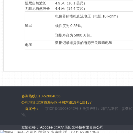
阻尼自然波长
4.9 米（16.1 英尺）
无阻尼自然波长
4.4 米（14.4 英尺）
电位器的模拟直流电压（电阻 10 kohm）
输出
线性度为 0.25%。
预期寿命为 5000 万转。
数据记录器提供的电源开关励磁电压
电压
咨询热线:010-52884056
公司地址:北京市海淀区马甸东路19号1层137
备案号：
京ICP备15008042号-3 免责声明：因产品迭代，参
准。
友情链接：
Apogee
北京华辰阳光科技有限责任公司