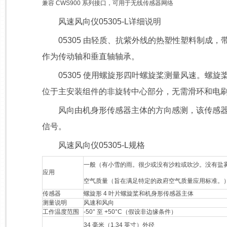
兼容 CWS900 系列接口，可用于无线传感器网络
风速风向仪05305-L详细说明
05305 由轻质、抗紫外线的热塑性塑料制成，
作为传动轴和垂直轴轴承。
05305 使用螺旋形四叶螺旋桨测量风速。螺旋
位于主安装组件的非旋转中心部分，无需滑环和电
风向由机身形传感器主体的方向感测，该传感器主
信号。
风速风向仪05305-L规格
一般（有小雪的雨。很少或没有沙粒或吹沙。没有盐
应用
空气质量（旨在满足特定的政府空气质量应用标准。
传感器
螺旋形 4 叶片螺旋桨和机身形传感器主体
测量说明
风速和风向
工作温度范围
-50° 至 +50°C（假设非边缘条件）
34 毫米（1.34 英寸）外径