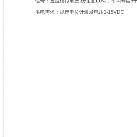
信号：直流模拟电压;线性度1.0%，平均寿命5千
供电需求：规定电位计激发电压1-15VDC