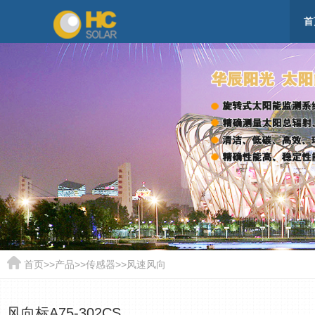
首
首页
>>
产品
>>
传感器
>>
风速风向
风向标A75-302CS