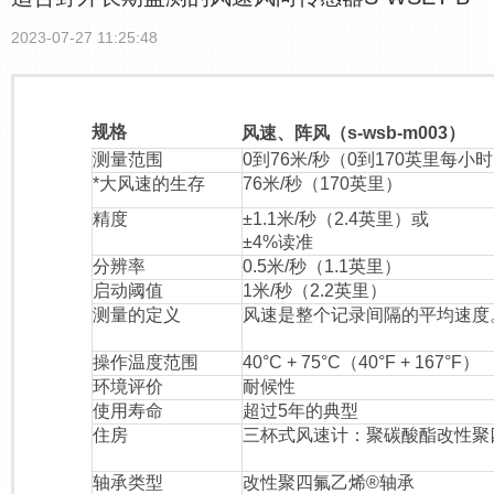
2023-07-27 11:25:48
规格
风速、阵风（s-wsb-m003）
测量范围
0到76米/秒（0到170英里每小
*大风速的生存
76米/秒（170英里）
精度
±1.1米/秒（2.4英里）或
±4%读准
分辨率
0.5米/秒（1.1英里）
启动阈值
1米/秒（2.2英里）
测量的定义
风速是整个记录间隔的平均速度
操作温度范围
40°C + 75°C（40°F + 167°F）
环境评价
耐候性
使用寿命
超过5年的典型
住房
三杯式风速计：聚碳酸酯改性聚
轴承类型
改性聚四氟乙烯®轴承