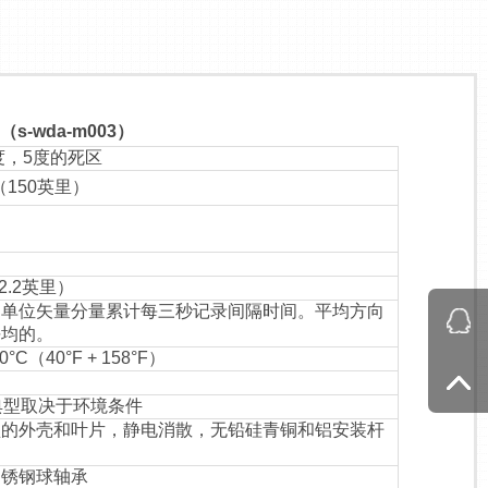
s-wda-m003）
5度，5度的死区
（150英里）
2.2英里）
向单位矢量分量累计每三秒记录间隔时间。平均方向
平均的。
70°C（40°F + 158°F）
典型取决于环境条件
型的外壳和叶片，静电消散，无铅硅青铜和铝安装杆
。
不锈钢球轴承