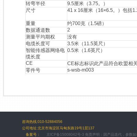
转弯半径
9.5厘米（3.75。）
尺寸
41 x 16厘米（16×6.5。）包
重量
约700克（1.5磅）
2
数据通道数
测量平均期权
没有
电缆长度可
3.5米（11.5英尺）
智能传感器网络电
0.5米（1.6英尺）
缆长度
CE
CE标志标识此产品符合欧盟相
s-wsb-m003
零件号
咨询热线:010-52884056
公司地址:北京市海淀区马甸东路19号1层137
备案号：
京ICP备15008042号-3 免责声明：因产品迭代，参