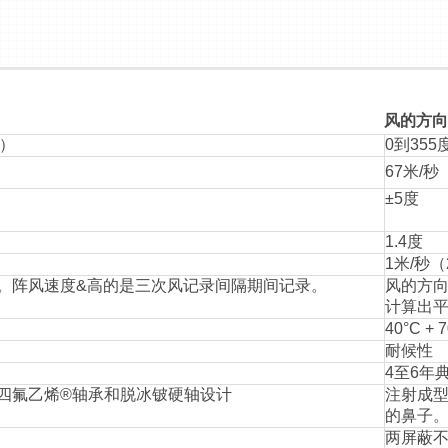
风的方向（
时）
0到35
67米/秒
±5度
1.4度
1米/秒（
。阵风速度&高的是三次风记录间隔期间记录。
风的方
计算出
40°C + 
耐候性
4至6年
四氟乙烯®轴承和脱冰铍硬轴设计
注射成
的鼻子
两屏蔽