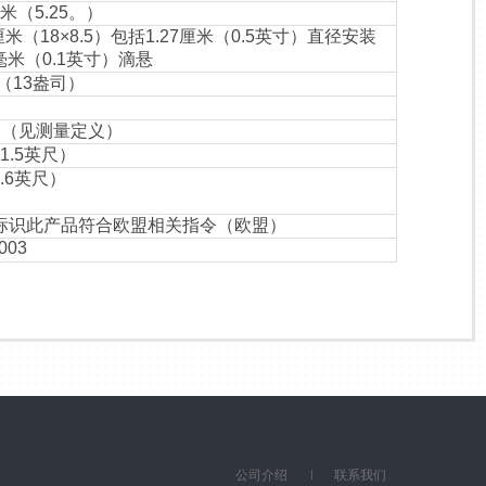
厘米（5.25。）
20厘米（18×8.5）包括1.27厘米（0.5英寸）直径安装
5毫米（0.1英寸）滴悬
克（13盎司）
均（见测量定义）
11.5英尺）
1.6英尺）
标识此产品符合欧盟相关指令（欧盟）
003
公司介绍
联系我们