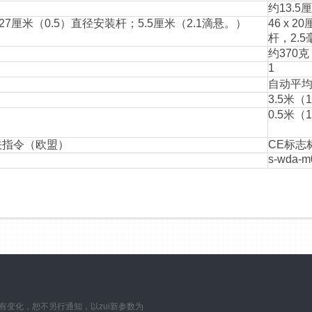
约13.5
括1.27厘米（0.5）直径安装杆；5.5厘米（2.1滴悬。）
46 x 
杆，2.
约370
1
自动平
3.5米（
0.5米（
关指令（欧盟）
CE标志
s-wda-m
数如有变化，恕不另行通知，以zui新参数为