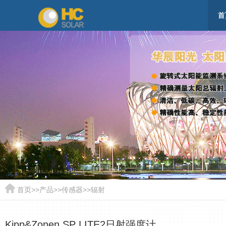
首
首页
>>
产品
>>
传感器
>>
辐射
Kipp&Zonen SP LITE2日射强度计