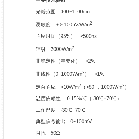
主要技术参数
光谱范围：400~1100nm
2
灵敏度：60~100μV/W/m
响应时间（95%）：<500ns
2
辐射：2000W/m
非稳定性（年变化）：<2%
2
非线性（0~1000W/m
）：<1%
2
2
定向响应：<10W/m
（<80°，1000W/m
）
温度依赖性：-0.15%/℃（-30℃~70℃）
工作温度：-30℃~70℃
典型信号输出：0~100mV
阻抗：50Ω