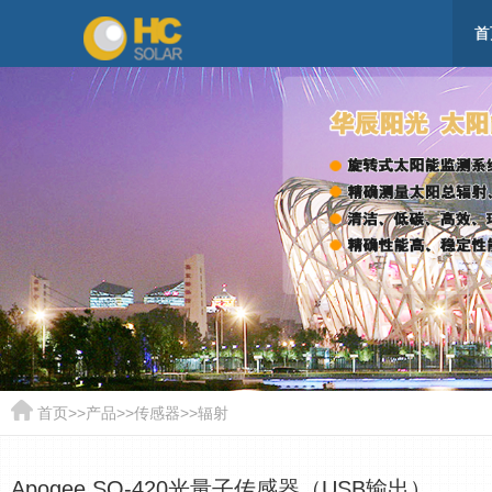
首
首页
>>
产品
>>
传感器
>>
辐射
Apogee SQ-420光量子传感器（USB输出）