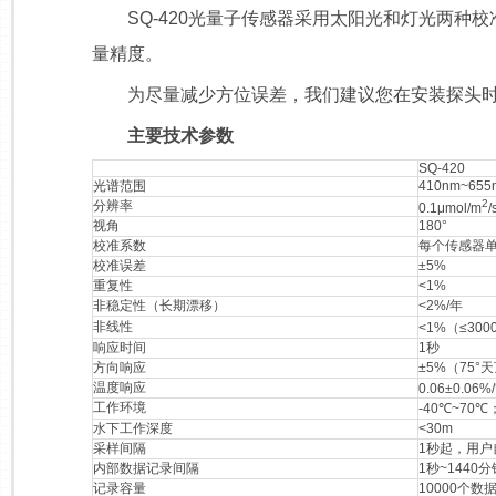
SQ-420光量子传感器采用太阳光和灯光两种校
量精度。
为尽量减少方位误差，我们建议您在安装探头时
主要技术参数
SQ-420
光谱范围
410nm~655
2
分辨率
0.1μmol/m
/
视角
180°
校准系数
每个传感器
校准误差
±5%
重复性
<1%
非稳定性（长期漂移）
<2%/年
非线性
<1%（≤3000
响应时间
1秒
方向响应
±5%（75°
温度响应
0.06±0.06%
工作环境
-40℃~70℃
水下工作深度
<30m
采样间隔
1秒起，用户
内部数据记录间隔
1秒~144
记录容量
10000个数