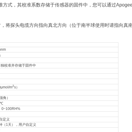
准方式，其校准系数存储于传感器的固件中，您可以通过Apog
，将探头电缆方向指向真北方向（位于南半球使用时请指向真
nnm
s
单独校准并存储于固件中
2
μmol/m
s）
天顶角）
/℃
；0~100RH%
自定义
0分钟（1天），用户自定义
据