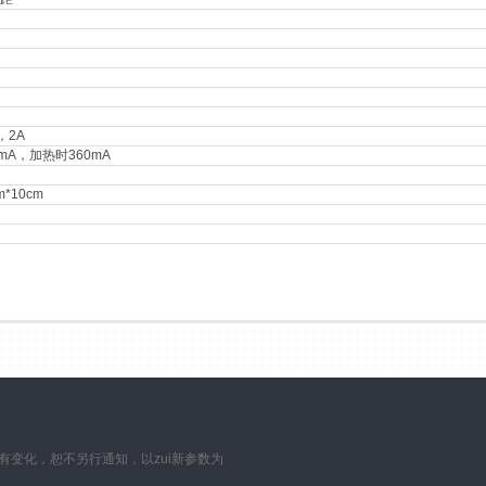
c，2A
mA，加热时360mA
m*10cm
数如有变化，恕不另行通知，以zui新参数为