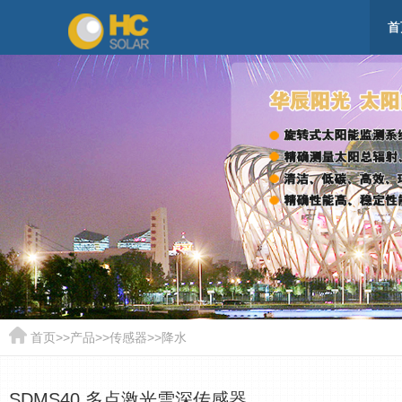
首
首页
>>
产品
>>
传感器
>>
降水
SDMS40 多点激光雪深传感器