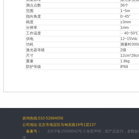
测点点数
36个
范围
1~5m
指向角度
0~45°
精度
±3mm
分辨率
1mm
工作温度
﹣40~50℃
供电
12~15Vd
功耗
测量时300
激光器等级
2级
尺寸
12cm*28c
重量
1.8kg
防护等级
IP68
咨询热线:010-52884056
公司地址:北京市海淀区马甸东路19号1层137
备案号：
京ICP备15008042号-3 免责声明：因产品迭代，参
准。