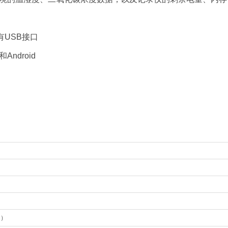
USB接口
droid
中）