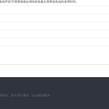
接或声音/可视警报都会增加耗电量从而降低电池的使用时间。
数如有变化，恕不另行通知，以zui新参数为