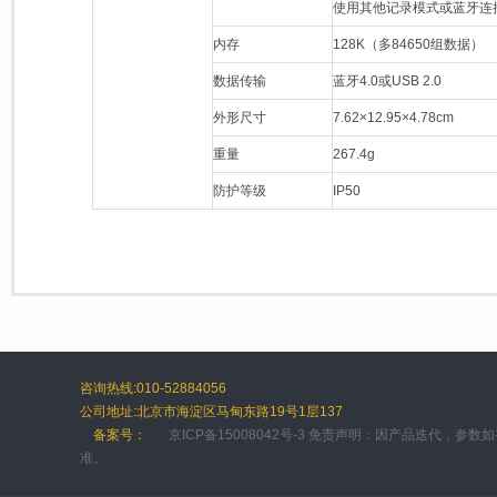
使用其他记录模式或蓝牙连
内存
128K（多84650组数据）
数据传输
蓝牙4.0或USB 2.0
外形尺寸
7.62×12.95×4.78cm
重量
267.4g
防护等级
IP50
咨询热线:010-52884056
公司地址:北京市海淀区马甸东路19号1层137
备案号：
京ICP备15008042号-3 免责声明：因产品迭代，参
准。