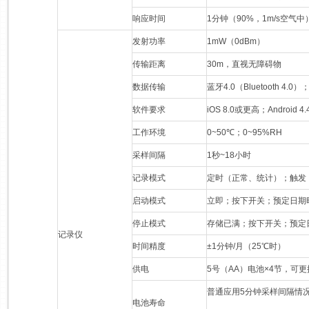
响应时间
1分钟（90%，1m/s空气中
发射功率
1mW（0dBm）
传输距离
30m，直视无障碍物
数据传输
蓝牙4.0（Bluetooth 4.0）；
软件要求
iOS 8.0或更高；Android
工作环境
0~50℃；0~95%RH
采样间隔
1秒~18小时
记录模式
定时（正常、统计）；触发
启动模式
立即；按下开关；预定日期
停止模式
存储已满；按下开关；预定
记录仪
时间精度
±1分钟/月（25℃时）
供电
5号（AA）电池×4节，可更
普通应用5分钟采样间隔情
电池寿命