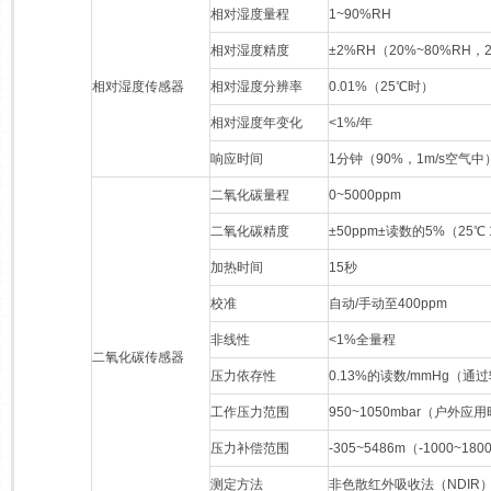
相对湿度量程
1~90%RH
相对湿度精度
±2%RH（20%~80%RH，
相对湿度传感器
相对湿度分辨率
0.01%（25℃时）
相对湿度年变化
<1%/年
响应时间
1分钟（90%，1m/s空气中
二氧化碳量程
0~5000ppm
二氧化碳精度
±50ppm±读数的5%（25℃ 
加热时间
15秒
校准
自动/手动至400ppm
非线性
<1%全量程
二氧化碳传感器
压力依存性
0.13%的读数/mmHg（
工作压力范围
950~1050mbar（户
压力补偿范围
-305~5486m（-1000~1800
测定方法
非色散红外吸收法（NDIR