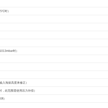
25℃时）
）
1013mbar时）
通过输入海拔高度来修正）
外应用时，此范围需使用压力补偿）
0ft）
）