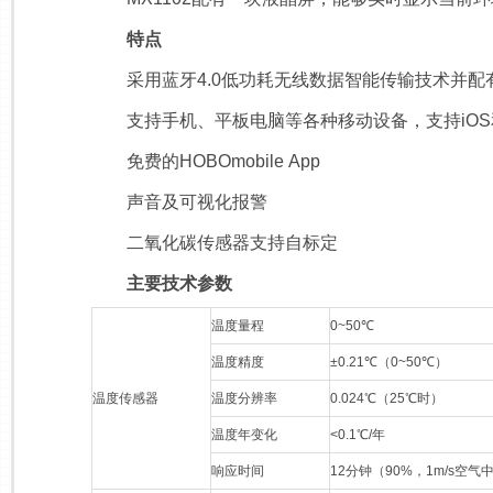
特点
采用蓝牙4.0低功耗无线数据智能传输技术并配有
支持手机、平板电脑等各种移动设备，支持iOS和An
免费的HOBOmobile App
声音及可视化报警
二氧化碳传感器支持自标定
主要技术参数
温度量程
0~50℃
温度精度
±0.21℃（0~50℃）
温度传感器
温度分辨率
0.024℃（25℃时）
温度年变化
<0.1℃/年
响应时间
12分钟（90%，1m/s空气