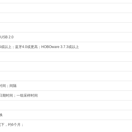
）
USB 2.0
 4.4或以上；蓝牙4.0或更高；HOBOware 3.7.3或以上
时间；间隔
日期时间；一组采样时间
换
况下，约6个月；