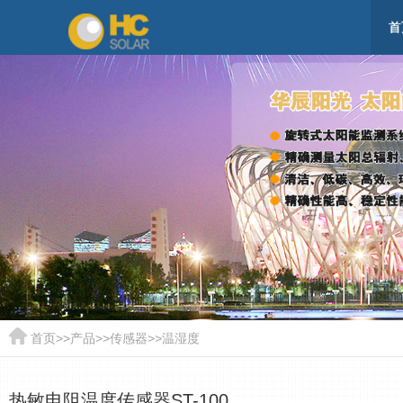
首
首页
>>
产品
>>
传感器
>>
温湿度
热敏电阻温度传感器ST-100