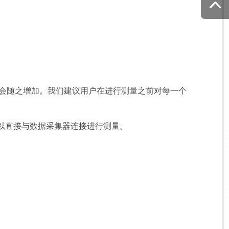
内电阻亦会随之增加。我们建议用户在进行测量之前对每一个
7可以直接与数据采集器连接进行测量。