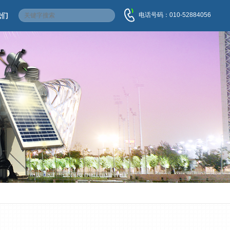
电话号码：010-52884056
我们