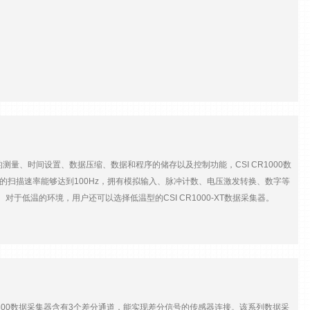
I CR3000数据采集器具备符合欧盟CE、EMC标准的过压保护功能，能够防止
数据采集器可以在涡动协方差系统、**气象研究、农业研究、风力观测、交通工具测
描频率16位A/D（模拟/数字）转换4M内存，可扩展至16G内嵌液晶显示屏和键
支持LoggerNet，PC400、ShortCut等软件 CSI CR3000数据采集器 应用
（睡眠模式），3mA（1Hz 采样频率时），10mA（100Hz采样频率时）A/D
数*0.04%+偏移量），0℃~40℃测量分辨率：0.33 μV开关激发通道：4个电
，XML，POP3，SMTP，Telnet，NTCIP，NTP，SDI-12，SDM工作温
感器的测量、时间设置、数据压缩、数据和程序的储存以及控制功能，CSI CR1000数
的扫描速率能够达到100Hz，拥有模拟输入、脉冲计数、电压激发转换、数字等
池供电。对于低温的环境，用户还可以选择低温型的CSI CR1000-XT数据采集器。
0数据采集器成为科研、商业与工业系统应用的理想选择。目前，CSI CR1000数
差系统等众多领域得到了广泛应用。 标准的CSI CR1000数据采集器包含
失忆性闪存和内存里。锂电池装在内存和实时时钟上。当s电池（BPALK，
。CSI CR1000数据采集器可以通过外围设备扩展从而形成一个数据采集系统。很
数据采集器 特点内部温度补偿，实时时钟，超时和温度变化实时校准 数据以表格形式
erNet3.4/4.0，PC4001.2,或者ShortCut2.2 配备内部锂电池支持
R800数据采集器含有3个差分通道，能实现差分信号的传感器连接。该系列数据采