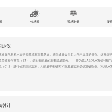
器
传感器
遥感测量
便
径闪烁仪
在气象和水文研究领域有重要意义。感热通量会引起大气中温度的变化，这种影响
被称作蒸散（ET），是地表能量的主要组成部分。 作为原LAS/XLAS的升级产品，Kipp
（Cn2）进行长期连续观测，为能量平衡研究和蒸发量监测提供准确数据。利用LAS
配备蓄电池和太阳能板等。 LAS MkII大口径闪烁仪内置数字式自动处理单元，
量数据和计算结果。为LAS MkII大口径闪烁仪产品开发的Evation软件能够帮
仪标配液晶显示器和键盘，能够实时显示测量的数据并方便对仪器进行设置，无需带额外设备到
控制。模拟输出接口亦可使该设备能够连接到绝大部分数据采集系统上，可以方便地集成
气象传感器套件、净辐射传感器、土壤热通量传感器等，即可组成LAS MkII大口径闪烁仪 E
用于水文监测、卫星监测数据地面验证、湍流特征、边界层能量平衡研究。LAS Mk
空辐射计
除冷环境影响在接收端和发射端都有防浪涌、超电压和闪电等标准保护措施支持实时数