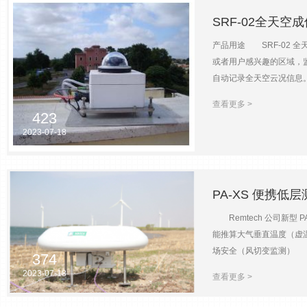
SRF-02全天空
产品用途 SRF-02
或者用户感兴趣的区域，监测
自动记录全天空云况信息
息。 SRF-02 全
查看更多 >
· 太阳能发电 · 天气预
423
采样频率可调（zui快 30s
2023-07-18
务器控制多台成像仪，具有数据
供电及功耗 (100 - 230 V
PA-XS 便携低
Remtech 公司新型
能推算大气垂直温度（
场安全（风切变监测） 垂直
374
度15℃，相对湿度70%RH
2023-07-18
查看更多 >
m/s； 风向 测量范围：0