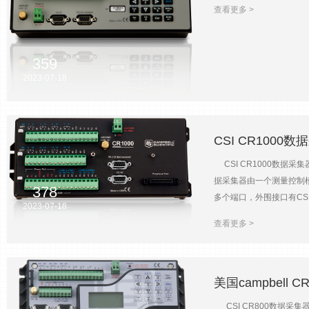
接（需相关软件支持）。CS
查看更多 >
瞬时过大电流对设备产生损
试、航空航天研究等**领域
盘，方便易用表格式数据格式支持
359
领域涡动协方差风廓线气象站
2023-07-18
转换：16bit扫描频率：1
压，3个电流脉冲通道：4个控制
度：-25℃~50℃（标准）
CSI CR1000
CSI CR1000数据采
据采集器由一个测量控制模
378
多个端口，外围接口有CSI
2023-07-18
CSI CR1000 数据
查看更多 >
据采集器已在气象观测、
4M的数据和程序存储空间
PS100）电压降至9.6
多CSI CR1000数
美国campbell 
存储 具有强大的网络通讯能力
CSI CR800数据采