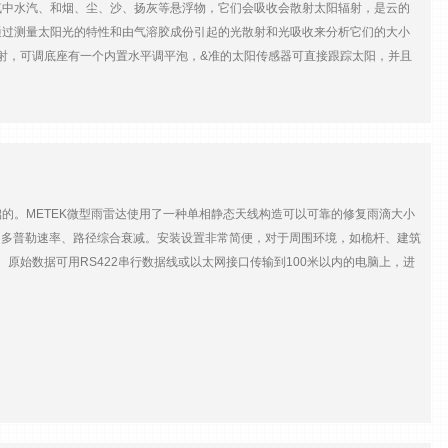
中水汽、和烟、尘、沙、扬灰等悬浮物，它们会吸收会散射太阳辐射，是云的
m（15cm口径）波长：880nm闪烁带宽：10-17~10-12载波频率：
通过测量太阳光的特性和由气溶胶成份引起的光散射和光吸收来分析它们的大小
器加热装置：发射器：自调节镜头加热；接收器：可编程自动控制镜头加热数据处理：内
射，可调底座有一个内置水平调平泡，&准的太阳传感器可直接跟踪太阳，并且
）供应要求：12VDV/6W（不加热情况下） 35W（加热状态下）工作温
 POM-01是一款灵敏的长期自动测量太阳直接辐射和散射辐射的太阳辐射
些数据通过研究人员的后期处理后即可得出各种大气参数，包括：光学厚度，散射系
件，以进行测量和数据存储。该软件提供了多种扫描状态选项和定时功能。但该软件不
光。它有11个波段，测量范围可达2200nm，并增加了一个UV通道。特点完善的太
有滤光器的信号单个光学信号系统和探测器可提供高的稳定性通过兰利修正的方
的灵活性主要技术参数 参数POM-01POM-02测量方法多波段光学滤光分光
的。METEK微型雨雷达使用了一种单相静态天线构造可以可靠的修复雨滴大小
极管硅光电二极管（紫外和可见光） InGaAs光电二极管（近红外光）跟踪器需
、多普勒速率、路径综合衰减。安装设置非常简便，对于周围环境，如桅杆、建筑
20nm315nm、340nm、380nm、400nm、500nm、675nm、870nm、
原始数据可用RS422串行数据线或以太网接口传输到100米以内的电脑上，进
0nm(其他滤波器）波长**度2nm2nm可视半角1o1o软件Windows?控制和数据采集软
天、冰冻环境下也可正常运行。特点测量雨滴大小的垂直分布廓线、降雨速率、
尘系统过滤器和风机采用AC供电温度范围-10~45℃-30~35℃低温选
周围环境和海洋环境影响，无蒸发误差无需维护，长期无人值守操作大的采样容量导
告调查研究（水文学、降水、云物理）船上或海滨等开放场所的雨测量降水融区
10-200m平均间隔时间：10~3600s，可调可选层数：zui多可到30天线加
kg （不包括电源的和电缆）多谱勒雨速图显示，经过融区时雨滴下降速度加快，多谱勒速度
。雷达反射图显示，经过融区时雨滴的雷达反射率加强，所以，融区又被称作“亮区”