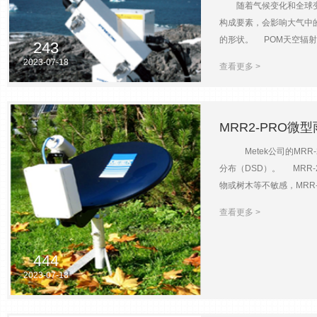
随着气候变化和全球变暖
口可与计算机直接连接LAS 
构成要素，会影响大气中
7k Hz（50%工作循
的形状。 POM天空辐
置数据采集器，实现Cn2
243
在所定义的太阳角度做设
度：-20~50℃湿度范围：0
2023-07-18
查看更多 >
计，采用硅光二极管测量和
数，气溶胶分布，能量分布
提供后处理和ASCII数据
阳跟踪器测量直接辐射，
MRR2-PRO微
法进行标定降水传感器可防
Metek公司的MRR
光度计 UV、可见光、近
分布（DSD）。 MR
安装于带太阳位置传感器和降雨传
物或树木等不敏感，MRR
940nm、 1020nm、1
行数据计算、存储或远程
件，可设置仪器参数，天顶角、
查看更多 >
液态水含量（LWC）和
择-30~45℃-50~35℃高温
致了非常高的时间分辨率
监测 主要技术参数传输频率：
444
热：可选装，电源230VA
2023-07-18
变化从2ms-1到6ms-