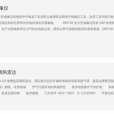
成像仪
 全天空成像仪控制软件中集成了先进的云检测算法和地平线确定工具，这些工具为用户
太阳的位置和光伏电站潜在的遮蔽物。 SRF-02 全天空成像仪具有 180°的宽阔视角
。由于太阳辐射穿过大气到达地面之前，受到云和气溶胶的阻挡而显著衰减，SRF-0
天空成像仪可用于监测天气和云况变化、太阳能产能预报和光伏发电性能评估等，嵌
报 · 大气环境 · 科研领域 · 海洋领域等 产品主要参数参数及型号SRF-02主机内嵌
 每张图像）数据尺寸每天 60M（如果 10 分钟拍照一次）操作系统Win XP, Vista, W
存储、显示和再处理功能。防护内置防水通风系统尺寸及重量20 x 20 x 20cm /3kg通风气
AC)12V/1A (加热装置开/关：3W/6W)
层测风雷达
 PA-XS 便携低层测风雷达，用以取代以往常规的地面风塔或系留气球。该雷达测量范围
虚温）廓线。应用领域 空气污染区域的风场研究 复杂地形条件下的扩散 风
温度结构 技术参数 工作条件 -40℃~+85℃，0~1 0 0%RH 声源功耗 5
） 测量周期 2min~ 1hr 水平风速 测量范围：0 ~30m/s；精度：≤0.2m/s 或 
 ~ 360°；精度：≤ 3° 总重量（主机、天线、电子配件） 7 kg