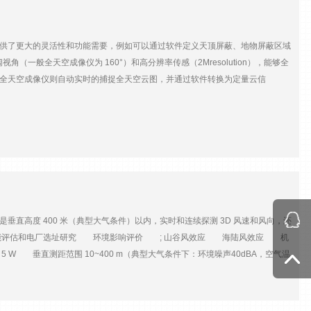
提供了更大的灵活性和功能需要，例如可以通过软件定义天顶屏蔽、地物屏蔽区域
（一般全天空成像仪为 160°）和高分辨率传感（2Mresolution），能够全
2 全天空成像仪则自动实时的捕捉全天空云图，并通过软件转换为定量云信
入太阳能监测系统可以极大增强区域太阳能资源研究和预测的能力。 应用领域
电脑主机/自动曝光图像解析度及存储格式1600 x 1200 pixels，JPEG
in 7 and Linux通信方式标准以太网（TCP/IP）软件分布式操控软件，可以通过服
泵(可选)(1) 230VAC 或 (2) 100VAC 防晒罩 (可选)大尺寸太阳防晒罩
是垂直高度 400 米（典型大气条件）以内，实时和连续探测 3D 风速和风向，还
能评估和电厂选址研究 环境影响评价 ; 山谷风效应 海陆风效应 机
 W 垂直测距范围 10~400 m（典型大气条件下：环境噪声40dBA，空气温
3％（风速度超过6m/s时）； 垂直风速 测量范围：-4 ~ +4 m/s；精度：≤0.05