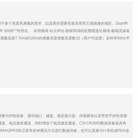
适用于多个高度风测量的需求，以及那些需要安装高塔而又很困难的地区。ZephIR
300的**性所在。 应用领域·站点评估·勘探和涡轮机围观选址领域·极端流速条
测量高度7.70m@100m的测量高度测量高度数10（用户可设置）采样率50Hz平
0℃功率消耗69w输入功率范围9.5-13.5Vdc或90-264Vac重量
集器由测量与控制设备、通讯端口、键盘、液晶显示器、供电模块以及带把手的轻质量
冲通道、电压激发通道，同时增加了电流激发通道。CSI CR3000数据采集器具有
无线电、CDMA/GPRS和卫星等多种通讯方式进行数据传输，也可以直接与计算机或PDA连