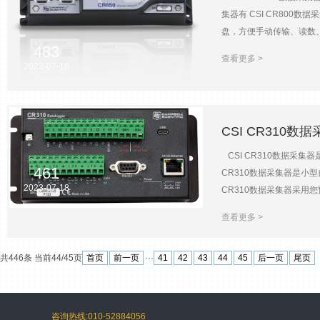
SRAM存储和时钟以确保数
集器有 CSI CR800数
议和SDM设备 CSI 
盘，方便手动传输、读数、存
准），-55℃~85℃（扩展
483
以直接与PDA相连接进行操
查看更多 >
机。既可以作为存储介质在
2023-07-18
作键盘，可用于现场设置和状态
SDI-12协议和SDM设备 
CS I/O ，1个RS-232
CSI CR310数
压范围：±5000mV 模拟电
POP3，SMTP，Telnet，
CSI CR310数据采
461
CR310数据采集器是小型
2023-07-18
CR310数据采集器采用
的小型系统。此外，CSI C
查看更多 >
拟和数字信号传感器 集成以
安全邮件和报警信息（TLS加
共446条 当前44/45页
首页
前一页
···
41
42
43
44
45
后一页
尾页
精度：1分/钟月 USB m
电 充电端子对（-CHG+）
度：±（0.04%*读数±6 μ
代，参数有细微变化，恕
咨询热线:010-52884056