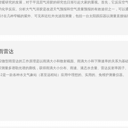
研究的发展，对于平流层气溶胶的研究也日渐引起大家的重视。首先，它反应空气
MkII大口径闪烁仪 主要技术参数路径长度：100~1000m（10cm口径）；250~4500
的化学反应。分析大气气溶胶是改进天气预报和空气质量预报的有效途径之一，可以
环）数据接口：RS-232/422数字输出；0~2V模拟输出瞄准：内置水平或倾斜调节
射计在几种窄幅的紫外、可见和近红外光波段测量，包括一台太阳跟踪器以测量直接辐
、感热通量和其他参数的内部处理外部扩展：可选配传感器套件（含风速、温度和大气压力
定的天空扫描。配置有一台降雨传感器，探测到降水时将辐射计朝下以避免镜头沾污。
~1 0 0% RH防护等级：IP65外形尺寸：400mm×300mm×240mm重量：8.5kg
旋转式过滤器来测量315nm~1020nm间的七个波段，来测量太阳光谱数据，这
等。 POM-01需连接电脑运行WindowsTM操作系统下的控制和数据采集软
的分析。 POM-02在POM-01的基础上增加了InGaAs光电二极管，可探测近红外
跟踪器带自动修正功能的太阳传感器可通过程序设置测量时间和循环，采集单一或所
型雨雷达
止降雨或雪堵塞校准管防雨设计，工作可靠，环境适应性强直流供电选择可提高现场操作
-2微型雨雷达的工作原理是以雨滴大小和散射截面、雨滴大小和下降速率的关系为基础
红外光多波段光学滤光分光光度计 UV、可见光、增强近红外光探测器UV增强硅光电二
R-2测量多谱勒光谱的廓线，获得雨滴大小分布、雨速、液态水含量、雷达反射率因子
感器的太阳跟踪器 波长315nm、400nm、500nm、675nm、870nm、940nm和10
-2是一款各种水文气象站（甚至远程站）应用中理想的、实用的、免维护测量仪器。 
600nm和2200nm半功率波宽3nm(315nm)，10nm(其他滤波器）3nm(315nm)，1
控制，也可选用低耗电的单片式PC装置。 自动控制天线加热装置，在冬季低温或雪
天空扫描等通讯RS232串口标准供电110/230VAC，50/60Hz， 可选24VDC防
其它微物理特性测量高度可达6000m，可取样30个分层，高度分辨率可调不受风、
选择-10~60℃-35~50℃
应用领域长期无人值守雨量监测雨滴分布测量混合云层监测气象雷达校准降水实时报
24.23GHz传输功率：50mW发射-接收天线：0.6m抛面天线波宽： 1.5高度分辨率：
C数据接口：RS-232/RS422 （可选LAN）电源：24 VDC，25 W重量：6
1，融区高度在700-800m区间。接着在30分钟内下降到70m，表明有冷空气团到达