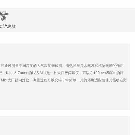
携式气象站
可通过测量不同高度的大气温度来检测。潜热通量是水蒸发和植物蒸腾的作用
 & Zonen的LAS MkⅡ是一种大口径闪烁仪，可以在100m~4500m的距
 MkII大口径闪烁仪，测量过程可以变得非常简单，其的环境适应性使其能够在野
能够实现测量数据的自动处理，自动计算感热通量、Cn2等相关参数，内置的数据
助用户以图形的方式简单、直观地查看实时数据，并能提供数据后期处理功能。此外，
现场进行安装和校准。 LAS MkII大口径闪烁仪配备有RS-232/422数字式
到新的或现有的测量网络中。 LAS MkII大口径闪烁仪设备本身可测量大
T（Evapo-Transpiration）系统，同时测量风速、温度和大气压力，从而
II大口径闪烁仪 特点配置简单，方便易用可加热发射端和接收端窗口，加上内置
据显示对眼睛安全的近红外光源12V直流供电，使用方便数字与模拟两种输出接