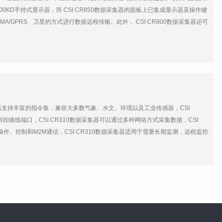
akBus、Modbus、DNP3、TCP/IP、FTP和SMTP协议、SDI-12协
R1000KD手持式显示器，而 CSI CR850数据采集器的面板上已集成显示器及操作键
（8个差分） 脉冲通道：2个 工作温度： -25℃~50℃（标
MA/GPRS、卫星的方式进行数据远程传输。此外， CSI CR800数据采集器还可
控制器：16-bit H8S Hitachi，32-bit内部CPU
，可通过CS I/O存储数据采集器所采集到的观测数据，USB接口可以直接连接计算
0数据采集器与 CSI CR800数据采集器性能一致，但集成了液晶显示屏和操
表格式数据格式 支持LoggerNet软件 支持PakBus、Modbus和DNP3协议、
SI CR800/850数据采集器 主要技术参数 扫描频率：100 Hz 通讯端口：1个
17~28 mA (w/RS-232 通讯时) 模拟量输入：6个单端通道（即3个差分通道） 模拟电
 控制口：4个 协议支持：PakBus，Modbus，DNP3，FTP，HTTP，XML，
采集器支持丰富的指令集，兼容大多数气象、水文、环境以及工业传感器，CSI
拆卸接线端口，CSI CR310数据采集器可以通过多种网络方式采集数据，CSI
操作、控制和M2M通信，CSI CR310数据采集器适用于需要长期监测，远程监控
用更加灵活方便。 CSI CR310数据采集器 特点 配备USB端口，设置简便 支持模
, DNP3 和其他标准协议通讯 测量多个脉冲输出或串口/数字传感器 可以发送加密的
4 MHz 内部存储器：30M数据存储；80M为中央处理器驱动/程序；2M操作系统 时钟
传感器局域网连接 电池端子对（-BAT+）：连接12V电源输入或用于UPS模式给蓄电池充
5mA（睡眠）;5 mA（一个模拟测量1Hz）;23 mA（处理器工作时） 优模拟量精
：-40°C ~70°C 外形尺寸： 16.2×7.6×5.7cm 重量： 288g免责声明：因产品迭