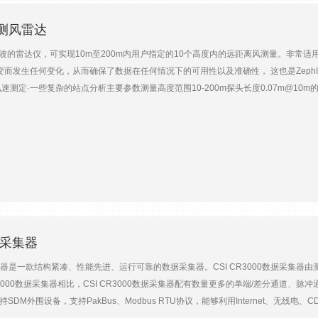
光测风雷达
一款连续波的雷达仪，可实现10m至200m内用户指定的10个高度内的远距离风测量。非常
而发生任何变化，从而确保了数据在任何情况下的可用性以及准确性， 这也是ZephIR 
速测定·一些复杂的站点分析主要参数测量高度范围10-200m探头长度0.07m@10m的
描角度30°风速精度<0.5%风速范围<1-70m/s风向的准确性<0.5°温度范围-40℃~+5
据10分钟的平均数据80kB/天3秒的数据3MB/天安全雷达等级1级防护等级IP67
数据采集器
采集器是一款结构紧凑、性能先进、运行可靠的数据采集器。CSI CR3000数据采
1000数据采集器相比，CSI CR3000数据采集器配有数量更多的单端/差分通道、脉
口，支持SDM外围设备，支持PakBus、Modbus RTU协议，能够利用Internet、