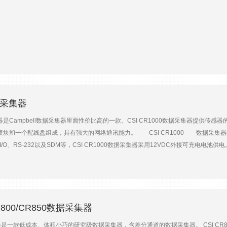
I CR3000数据采集器还可选配带基座的**碱性电池或可充电锂电池为设备供电。CS
害。 CSI CR3000数据采集器是一款性能强劲的数据采集器，CSI CR3000
得到广泛应用。CSI CR3000数据采集器 特点整装设计，结构紧凑高达100Hz的扫
PakBus、Modbus、DNP3、TCP/IP、FTP和SMTP协议、SDI-12协议和SDM设备
土壤水分过程控制车辆测试检测CSI CR3000数据采集器 主要技术参数耗电量：2mA
00Hz模拟通道：28个单端（14个差分）模拟电压范围：±5000mV模拟电压精度：±（读
口：3个（用于SDM），8个I/O协议支持：PakBus，Modbus，DNP3，FTP，HTTP
；-55℃~85℃（扩展）
数据采集器
集器是Campbell数据采集器里面性价比高的一款。CSI CR1000数据采集器提供传
块和一个配线盘组成，具有强大的网络通讯能力。 CSI CR1000 数据采集器
/O、RS-232以及SDM等，CSI CR1000数据采集器采用12VDC外接可充电电
采集器所具有的高精度性、高适应性、高可靠性以及合理的价格等特点，使CSI CR100
农业研究、土壤水分研究、风力观测、道路气象站、工业产品测试、通量观测、涡动协方
，可通过外接存储模块和CF存储卡来实现16G大容量数据存储。数据和程序保存在非
V以下时，CSI CR1000数据采集器也能够延缓执行操作，从而减少不准确测量的可能性
据采集器系统可以构建一个网络从而形成当地或整个地区的监测网络。CSI CR1000
CR800/CR850数据采集器
 采用气体放电管（Gas Discharge Tube，GDT）保护数据输入 软件支持：Logg
集器是一款低成本、体积小巧的研究级数据采集器，含差分通道的数据采集器。 CSI C