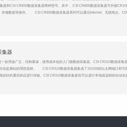
据、程序和精确的时间 支持多种扩展配件，使用方便 CSI/O和RS-232串行接口 支持P
据采集器和CSI CR850数据采集器两种型号。其中， CSI CR800数据采集器可外接C
CR1000数据采集器 主要技术参数大扫描速率：100Hz 模拟输入：16个单端通道
储数据等操作。 CSI CR800数据采集器系列可以通过Internet、无线电台、CD
） 内存：标准为4M内存，可扩展至16G 供电电压：9~16VDC A/D转换：13bit 微型
作。 用户亦可选配SC115 2G数据存储U盘，它同时配有CS I/O和USB两种接口
数据采集器和电脑之间转移数据，也可以实现数据采集器与电脑的直连。 CSI CR85
检查。 CSI CR800/850数据采集器 特点 100Hz高速扫描 4M数据和程序存储空间 
采用气体放电管（Gas Discharge Tube，GDT）保护数据输入 可外接多种扩展配件 C
 A/D转换：13bit 耗电量：约0.6mA（睡眠模式），1~16mA（w/o RS-232通讯时），
据采集器
压精度：±（读数*0.06%+偏移量），0℃~40℃ 测量分辨率：0.33 μV 脉冲通道：2个
NTCIP，NTP，SDI-12，SDM
集器是一款用途广泛，结构紧凑，使用成本低的入门级数据采集器。CSI CR310数据
自动监测站的理想选择。 CSI CR310数据采集器集成了10/100的以太网端口和可
您预设好的通讯协议进行传输。CSI CR310数据采集器也可以进行本地或远程的自动化
R310数据采集器-WIFI数据采集器还支持802.11b/g/n无线网络，能够使您的联网应
太网口，降低使用成本（可选WiFi） 高质量的浪涌和静电保护 PakBus, Modbus
密协议） CSI CR310数据采集器 主要技术参数 CPU：ARM Cortex M4，14
icroB接口：直连电脑（USB 2.0） RS232接口：连接RS232通讯设备或者串口
：连接16-32V直流电源转换器或12V或24V太阳能板（10W） 功耗@ 12 VDC：1.
V） 优有效分辨率：0.23μV (量程±34 mV, 差分反转测量 50/60 Hz fN1) 工作温度范围
不另行通知，以最新参数为准。