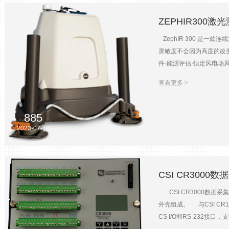
ZEPHIR300激
ZephIR 300 是
灵敏度不会因为高度的改变
件·能源评估·恒定风电场风
均周期1秒以上（用户可设置）扫
查看更多 >
55kg（121.3lb）数
885
2023-07-18
CSI CR3000
CSI CR3000数据
外壳组成。 与CSI CR
CS I/O和RS-232接