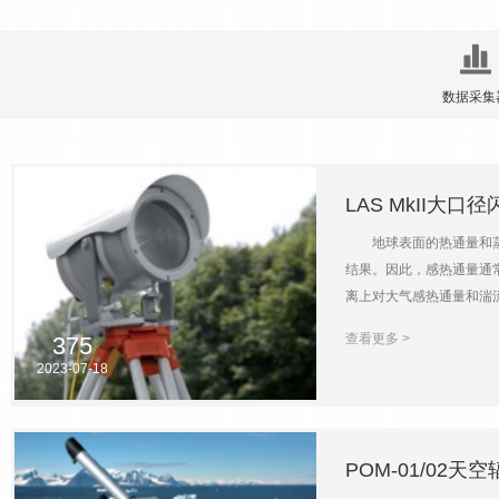
数据采集
LAS MkII大口
地球表面的热通量和蒸发
结果。因此，感热通量通常又
离上对大气感热通量和湍流
外长期稳定工作，只需为其
查看更多 >
375
采集器能够存储数个月的测
2023-07-18
LAS MkII大口径闪烁
接口，能够实现仪器的远程
气折射率和Cn2，通过加装
计算出感热通量和蒸腾，能
POM-01/02天
的温度传感器调控，以消