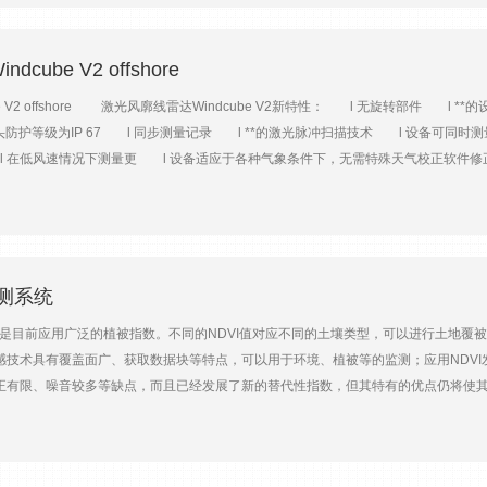
铂电阻温度计 (PRT)测量范围-40° 至 +60°C储存温度范围-40° 至 +80°C输出信
输出信号范围0 至 1 伏直流电温度依赖性通常为 0.03% RH/°C准确性-注意- 精度规格包括
3% RH（-15° 至 +40°C，90 至 100 RH）± (1.4 + 0.01 • RH 读数) % RH (-25° 至 +60
ube V2 offshore
be V2 offshore 激光风廓线雷达Windcube V2新特性： l 无旋转部件
头防护等级为IP 67 l 同步测量记录 l **的激光脉冲扫描技术 l 设备可同
l 在低风速情况下测量更 l 设备适应于各种气象条件下，无需特殊天气校正软件修
便携性，简易的操作流程，10分钟即可安装完成 l 易操作使用简单，用户界面友好。 l FC
复杂地形下的风资源的情况，对评估有重要意义 激光风廓线雷达海上应用特殊处理 
的设计改进。 Windcube V2 Offshore是用于海测量的设备，相对于陆地
2-52标准 l 警示防海鸟栖息针 l 镀锌层保护，荧光海上警示线 l IP67等级保护
监测系统
目前应用广泛的植被指数。不同的NDVI值对应不同的土壤类型，可以进行土地覆被方
感技术具有覆盖面广、获取数据块等特点，可以用于环境、植被等的监测；应用NDVI
正有限、噪音较多等缺点，而且已经发展了新的替代性指数，但其特有的优点仍将使
道进行组合运算而得到的数据。迄今为止，植被指数已经发展处40余种。其中AVHR
研究等。NDVI已经积累了20余年的数据资料Anyamba Tuker 2005,应
的可见光和近红外波段进行组合，计算得到各种植被指数。目前，相关研究中已经定