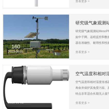
2023-08-01
查看更多 >
头部加热，提供设计灵活且功
1,200 ... 57,6
降水测量，包括粒度、体积
外壳重量限度。6.4 公斤尺寸（高
确图片 洪水预警：与水位
2013，符合 CE 标准20
入 激光天气传感器OTT Pa
研究级气象观测站M
(54 cm²)，边界事件检测测量
研究级气象观测站Meso
mm)降水类型数字8类型毛毛雨
如中子网。远程监控和数据
雹、雪 > 97 %（与天气观察
器在准确性、耐用性和性
999.999 J/(m²h)
160
的参数。 研究级气象观
（不加热）65 毫安 @ 2
2023-08-01
查看更多 >
MesoPRO 优点和
SDI-12对于计算值奥斯
测量需求与 4G LTE
斤尺寸（高 x 宽 x 深）670 
风速风向仪TB4-L带 8 
2014/30/EU，符合 C
空气温度和相对湿度
空气温度和相对湿度传感器C
寿命并保护其免受污垢、灰尘
特点非常适合长期无人值守
140
EE181-L规格测量说明温
2023-08-01
查看更多 >
间2 秒外壳材料塑料房屋分类I