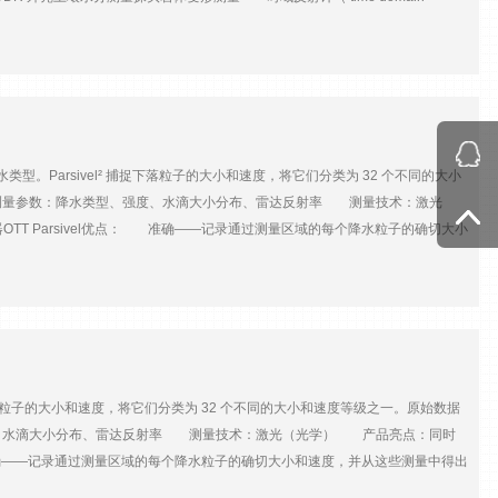
提供很好的度和准确度。 主要是测量土壤的介电常数，进而推断土壤含水量和电导
传播速度与介电常数的平方根成反比。 Campbell 公司的TDR 系统
使用指令控制电缆测试仪的工作；只在测量时才供电。这显著减小了电源需求。数采
过通讯给数采编程，使**检测目标带成为可能。 多路器由数采控制，允许*
100Hz *大输入电压 ±5000mV 模拟电压分辨率 0.67µV A/D位
mV可调 数字端口 8个I/O口 供电 9.6～16v直流 系统内存 4M 工作
降水类型。Parsivel² 捕捉下落粒子的大小和速度，将它们分类为 32 个不同的大小
 重量 1Kg 同步测量 可接SDM信号 TDR100: 脉冲输出信号：250mv，
测量参数：降水类型、强度、水滴大小分布、雷达反射率 测量技术：激光
形 波形均值：1～128 能耗：静止状态，2mA；休眠状态，20mA；工作状
器OTT Parsivel优点： 准确——记录通过测量区域的每个降水粒子的确切大小
：12VDC；能耗：静止状态，<1mA；工作状态，90mA；传感器型号 探针尺
耐用 - 在所有环境条件下连续准确的降水数据，集成过压保护 节能 - 经济
%（饱和土） CS610 CS630 探针长15.0 cm 探针直径0.318 cm 探头：
过 OTT ASDO 用户软件轻松查看 PC 数据 OTT Parsivel使用示
类型分别计算为 32 类之一 监测道路状况：降水量和成分与一般能见度测量相
件 侵蚀建模：Parsivel2 计算的降水动能，与基态或地形等其他参数配
 纳米输出功率（峰值）0.2 兆瓦激光类1 (IEC/EN 60825-1:2014)
5 mm粒子速度0.2 ... 20 米/秒分类尺寸和速度等级32测量精度± 1 尺寸等级 ( 0.2 ...
捕捉下落粒子的大小和速度，将它们分类为 32 个不同的大小和速度等级之一。原始数据
出报告WMO 4680/4677（SYNOP）、4678（METAR/SPECI）和 NWS 表格降水
、水滴大小分布、雷达反射率 测量技术：激光（光学） 产品亮点：同时
0 毫米/小时准确性±5 %（液体）/± 20 %（固体）雷达反射率 Z-9.999 ...
优点： 准确——记录通过测量区域的每个降水粒子的确切大小和速度，并从这些测量中得出
气数据电源电子设备10 ... 28 V DC，反极性保护传感头加热系统电源电压至少为 20 V DC
连续准确的降水数据，集成过压保护 节能 - 经济的电子设备和电分离、可控的
护融合的接口（可配置）RS-485对于所有值，包括。光谱数据（EIA-485；