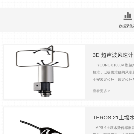
数据采集
3D 超声波风速计 
YOUNG 81000V
校准，以提供准确的风测量。
个安装定位环，该定位环
133
m/s（0 到 90 mph）分辨率：
2023-08-01
查看更多 >
(40 m/s)声音的速度：范围：3
mV，V1 和 V20 至 10
9600、19200、3840
（22.0 英寸）支撑臂半径：
TEROS 21土壤
MPS-6土壤水势传感