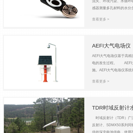
流失、环境污染、水循环
感器测量多孔材料的水分
313
围越大。商业用途的陶质
2023-08-01
查看更多 >
品特点 l 准确度：采
适合野外长期监测研究。
土壤(-9 kPa)到风干土
率0.1 kPa土壤水势*度±
AEFI大气电场仪
源3.6 ~ 15Vdc 静态电流0
AEFI大气电场仪基于
电的发生过程。 AEF
施。AEFI大气电场仪
333
系统可用于常规气象业务
2023-08-01
查看更多 >
预报。 特 点 l 一
钢制造，保证长时间不受
围：-50KV/m～+50
耗：≤3W l 供电电源：
TDR时域反射计
度：-50℃～+60℃ l 
时域反射计（TDR）广泛
反射计、SDMX50系列同
供的深充电池供电，使用2