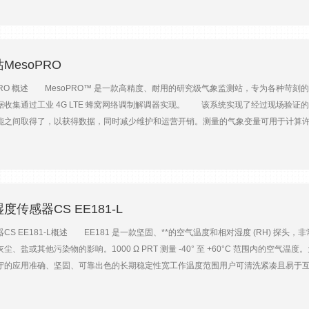
耗&低的电源 易于使用 – 集成 USB 端口配置和在线监控，可通过 OTT ASDO 
00 波特）SDI-12对于计算值奥斯加伯雷莱斯降水量的脉冲输出为 0.1 毫米/脉冲，为 0.1
和强度。根据世界气象组织 (WMO) 的规定，降水量和类型分别计算为 32 类
 x 宽 x 深）670 x 600 x 114 毫米安装2 英寸管道，Ø 50 ... 62 mm环境条件温度范围
传感器结合使用时，Parsivel2 是洪水预警系统的核心组件 侵蚀建模：Parsi
14/30/EU，符合 CE 标准提供 ASDO 配置软件（基本版）
rsivel技术数据：设备激光光度计光学传感器、激光二极管波长650 纳米输出功率（峰值）0.2 兆瓦
esoPRO
范围粒度液体沉淀：0.2 ... 8 mm固体沉淀：0.2 ... 25 mm粒子速度0.2 ... 20 米/秒分
PRO 概述 MesoPRO™ 是一款高精度、耐用的研究级气象监测站，专为各种苛刻
, 毛毛雨/雨, 雨, 混合雨/雪, 雪, 雪粒, 雨夹雪, 冰雹输出报告WMO 4680/4677
收集通过工业 4G LTE 蜂窝网络调制解调器实现。 该系统实现了经过现场验证的传
者相比）雪深强度体积当量强度和准确性降水强度0.001 ... 1,200 毫米/小时准确性±5 %（液体
能之间取得了，以获得数据，同时减少维护和运营开销。测量的气象变量可用于计算
降水能见度 (MOR)0 ... 20,000 米除冰保护微处理器控制加热电气数据电源电子设备10 .
测站MesoPRO 测量 这些系统提供可选测量；但是，它们通常测量以下参数
4 伏直流电加热容量传感器头50 W（默认）100 W（可调）防雷保护融合的接口（可配置）RS-
特点可通过高精度仪器获得的可靠数据通过低功耗系统设计实现远程系统部署以实现长期
加伯雷莱斯降水量的脉冲输出为 0.1 毫米/脉冲，为 0.1 毫米/脉冲。2 赫兹脉冲频率
 蜂窝网络远程连接；支持许多其他通信选项，包括双向卫星互联网针对特定应用需求的可定制
x 600 x 114 毫米安装2 英寸管道，Ø 50 ... 62 mm环境条件温度范围-40 ... +70 °C
英寸孔板的雨量桶CS320数字热电堆总辐射表EE181-L空气温度和相对湿度传感器大气压传
E 标准提供 ASDO 配置软件（基本版）
传感器CS EE181-L
S EE181-L概述 EE181 是一款坚固、**的空气温度和相对湿度 (RH) 探
、盐或其他污染物的影响。1000 Ω PRT 测量 -40° 至 +60°C 范围内的空
的应用准确、坚固、可靠出色的长期稳定性宽工作温度范围用户可清洗紧凑且易于互换低
度、相对湿度信号类型/输出模拟电压电源电压7 至 30 Vdc（通常由数据记录器的 12 
P65现场可更换芯片或重新校准重新校准工作温度范围-40° 至 +60°C传感器直径2.1 厘米（0.