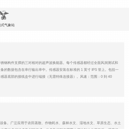
携式气象站
由不锈钢构件支撑的三对相对的超声波换能器。每个传感器都经过全面风洞测试和
设备的数据包含在串行输出串中。传感器安装在标准的 1 英寸 IPS 管上。包括一
器底部的接线盒中进行端接（无需特殊连接器）。风速：范围：0 到 40
)风向：方位角范围：0 到 360°仰角范围：± 60°分辨率：0.1°精度：± 2° (30 m/s), ± 5°
范围：-50 至 50°C分辨率：0.01°C精度：±2°C (30 m/s)电压输入：0 至 5000
232 或 RS-485格式：ASCII、ASCII 轮询、NMEA波特率：1200、4800、
：12 至 24 VDC，110 毫安工作温度：-50 至 +50°C方面：总高度：56 厘米
7 千克（3.8 磅）装运重量：4.5 公斤（10 磅）
究设备。广泛应用于农田蒸散、作物耗水、森林水文、湿地水文、草原生态、水土