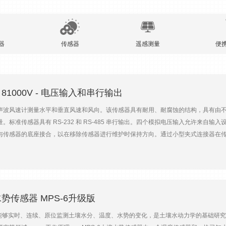
器
传感器
遥感测量
便
81000V - 电压输入和串行输出
 型超声波风速计测量水平和垂直风速和风向。该传感器具有耐用、耐腐蚀的结构，具有
标准传感器具有 RS-232 和 RS-485 串行输出。四个模拟电压输入允许来自输入
与传感器的底座接合，以在移除传感器进行维护时保持方向。通过小型夹式连接器在传感
0.01 m/s阈值：0.01 m/s精度：± 1% ± 0.05 m/s (30 m/s)，± 3% (40 m/s s
00 至 360 m/s分辨率：0.01 m/s精度：± 0.1% ± 0.05 m/s (30 m/s)声波温度：
00 mV，V3 和 V4分辨率：4000 分之一精度：满量程的 ± 0.1%串行输出：用户可编程RS-
0输出速率：4 至 32 Hz（用户选择）单位：m/s、cm/s、英里/小时，节，公里/小时电力需求
17 厘米（6.7 英寸）安装：34 毫米（1.34 英寸）直径（标准 1 英寸管道）重量：1.
水势传感器 MPS-6升级版
器能够实时、连续、原位监测土壤水分、温度、水势的变化，是土壤水动力学的基础研