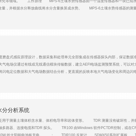
研究等领域。 工作原理 MPS-6土壤水势传感器由一个湿度传感器和一块已知
含量，并根据水分释放曲线将水分含量换算成水势。 MPS-6土壤水势传感器的测
材料通常具有大小均一的孔径，这将大大缩小测量范围。MPS-6使用一种特制的陶质
用6点校准，使用了自动校准装置逐个校准传感器。保证MPS-6传感器之间以及与其
 l 无需再校准：二氧化硅基质的陶质材料不存在因降解引起的漂移。 l 盐分不敏
(-100,000 kPa)都可测量，特别是在田间萎蔫点以上可以保持良好的准确度。 l 温度测
(10%+2kPa)@ -9 ~ -100 kPa土壤温度范围-40 ~＋60℃土壤温度分辨率0
.03mA输 出RS232 (TTL) with 3.6V levels或 SDI-12通讯协议电缆长度5M尺 寸9
高精度磨盘式感应原理设计，数据采集和处理单元全部集成在传感器探头内部，保证数
I大气电场仪通过有线或无线通信模块传输数据，建立AEFI电场监测预警系统，可以
系统将闪电定位数据和大气电场数据结合分析，更直观的反映本地大气电场变化和周边
预报、森林雷击火预警、航空航天保障和电力系统安全等服务；也可以为建筑施工、
体化设计，集成度高，便于安装。 l 传感部分和采集部分集成在一起，抗干扰性强。
环境腐蚀。 l 传感器动片连接的电机轴采用特殊工艺处理，使用寿命长。 l 采
KV/m l 测量误差: ≤5% l 分辨力：10V/m l 灵敏度：≤20V/m l
220V交流/12V直流 l 数据接口：RS232 l 数据输出：秒数据/分钟数据/状态
水分分析系统
防尘防水：IP65 l 安装高度：1.5m
用于测量土壤体积含水量、体积电导率和岩体变形。 TDR 测量没有破坏性，并能提
轴多路器、连接电缆和TDR 探头。 TR100 由Windows 软件PCTDR控制，或在
0W 的太阳能电池板充电。 ： TDR100 反射计 SDMX50系列扩展板 TDR