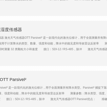
y）广泛用于测量土壤体积含水量、电导率和岩体变形。 TDR 测量没有破坏性，并能
脉冲波， 脉冲信号沿着导线在土壤中传播，到达探针末端反射回来，电磁波在介质中的
一个CR1000数采与一个TDR100反射计一起安装在抗天气干扰机箱内。 数采
的波形数据， 因而允许系统在无人值勤模式下工作。通过通讯采集数据。还可以通
要设备技术参数： CR1000数据采集器： 模拟输入通道数量 16个 *大扫描速率 
H 温湿度传感器
Ω 突发模式 1.5KHz 脉冲通道 2个 模拟输出通道 3个 激发电压 ±5000
度传感器 激光天气传感器OTT Parsivel² 是一款现代化的激光位移计，用于全面测量所有
55℃～+85℃（扩展后） 内部时钟精度 ±3分钟/年 尺寸 21.6×9.9×2.2cm
据用于计算降水的类型、数量、强度和动能，降水中的能见度和等效雷达反射率 
0ohm ±1％ 脉冲周期：14毫秒 波形采样：在给定时间内生成20至2048个波
量 32 类颗粒大小和速度 接口：SDI-12 / RS-485，脉冲 激光天气传感
.6VDC～16VDC 工作温度：-40～55℃ SDMX50系列多路连接器： 供电
得出所有相关的气象参数 免维护 - 与翻斗式雨量计不同，没有移动部件或收集桶 
针长30.0 cm 探针直径0.48 cm 探头： 10.8*7.0*1.9 cm ±2.5%（干土） ±0.6
头部加热，提供设计灵活且功耗的电源 易于使用 – 集成 USB 端口配置和在线监控，可通
635 CS640 探针长7.5 cm 探针直径0.159 cm 探头： 4.5*2.2*1.0 cm
水测量，包括粒度、体积和强度。根据世界气象组织 (WMO) 的规定，降水量和
确图片 洪水预警：与水位传感器结合使用时，Parsivel2 是洪水预警系统的核心组
激光天气传感器OTT Parsivel技术数据：设备激光光度计光学传感器、激光二极管波长650
 Parsivel²
30 mm (54 cm²)，边界事件检测测量范围粒度液体沉淀：0.2 ... 8 mm固体沉淀：0.2 ... 2
rsivel² 是一款现代化的激光位移计，用于全面测量所有降水类型。Parsivel² 
( > 2 mm)降水类型数字8类型毛毛雨, 毛毛雨/雨, 雨, 混合雨/雪, 雪, 雪粒, 雨夹雪, 冰雹输
量、强度和动能，降水中的能见度和等效雷达反射率 测量参数：降水类型、强度
 > 97 %（与天气观察者相比）雪深强度体积当量强度和准确性降水强度0.001 ... 1,20
度 接口：SDI-12 / RS-485，脉冲 激光天气传感器OTT Parsivel
 999.999 J/(m²h)降水能见度 (MOR)0 ... 20,000 米除冰保护微处理器控制加热电
维护 - 与翻斗式雨量计不同，没有移动部件或收集桶 耐用 - 在所有环境条件下
）65 毫安 @ 24 伏直流电加热容量传感器头50 W（默认）100 W（可调）防雷保