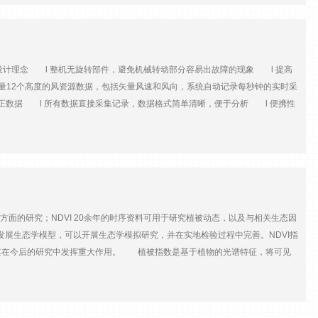
号范围0 至 1 伏直流电准确性±0.2°C（+23°C 时）相对湿度传感元件电容测量范围0
滞后、非线性和可重复性。±（1.3 + 0.003 • RH 读数）% RH（-15° 至
°C)± (1.5 + 0.015 • RH 读数) % RH (-40° 至 +60°C)
 l **的设计理念 l 整机无旋转部件，避免机械转动部分容易出故障的现象 l 提高
时测量12个高度的风资源数据，包括矢量风速和风向，系统自动记录每秒钟的实时采
正数据 l 所有数据直接采集记录，数据格式简单清晰，便于分析 l 便携性
R ™技术（FLOW COMPLEXITY RECOGNITION） l 直接测量
Windcube V2 对于海上应用进行了专业处理，在抗腐蚀，警示，防海鸟
用设备要求更加严格。 l **级雨刷器，结实耐用 l 表面特殊处理，适合盐雾气候环
面的研究；NDVI 20余年的时序资料可用于研究植被动态，以及与相关生态因
发展生态学模型，可以开展生态学模拟研究，并在实地检验过程中完善。NDVI指
其在今后的研究中发挥重大作用。 植被指数是基于植物的光谱特征，将可见
R-NDVI是目前应用广泛的植被指数，应用领域包括土地利用、产量预报、区域
用研究颇具成效。 系统简介： 植物在生长的不同阶段或受到某些胁迫时，都有着不同
义了数十种植被指数，植被指数是对地表植被状况的简单、有效和经验的度量，