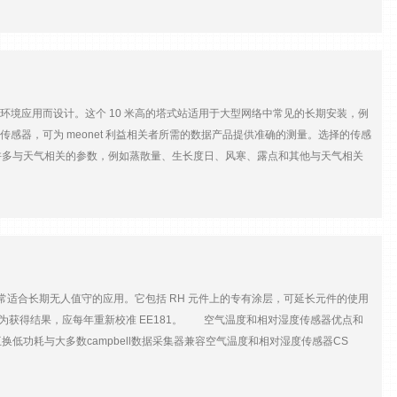
用户软件轻松查看 PC 数据 OTT Parsivel使用示例： 降水测量：完整的
 毫米/脉冲。2 赫兹脉冲频率USB用于 PC 连接（配置和服务）机械数据材料粉末涂层铝制
之一 监测道路状况：降水量和成分与一般能见度测量相结合，以提供道路状况的准
-40 ... +70 °C相对湿度0 ... 100 %保护IP65，耐盐雾标准EN 61326-1:
vel2 计算的降水动能，与基态或地形等其他参数配对，为侵蚀模型提供关键输
激光类1 (IEC/EN 60825-1:2014)测量面 (W x D)180 x 30 mm
类尺寸和速度等级32测量精度± 1 尺寸等级 ( 0.2 ... 2 mm)± 0.5 尺寸等级 ( > 2
的环境应用而设计。这个 10 米高的塔式站适用于大型网络中常见的长期安装，例
（SYNOP）、4678（METAR/SPECI）和 NWS 表格降水类型的区分毛毛雨、雨、冰
感器，可为 meonet 利益相关者所需的数据产品提供准确的测量。选择的传感
）/± 20 %（固体）雷达反射率 Z-9.999 ... 99.999 分贝动能0 ...
许多与天气相关的参数，例如蒸散量、生长度日、风寒、露点和其他与天气相关
.. 28 V DC，反极性保护传感头加热系统电源电压至少为 20 V DC 可保证加热输出功耗
：风速风向气温相对湿度气压沉淀太阳辐射土壤体积含水量 研究级气象观测站
485对于所有值，包括。光谱数据（EIA-485；1,200 ... 57,600 波特）
监控耐用的系统组件可减少维护开销通过基于塔的解决方案适应多样化或不断变化的
USB用于 PC 连接（配置和服务）机械数据材料粉末涂层铝制外壳重量限度。6.4 公
系统 数据记录仪campbell数据采集器CR6数据记录器 传感器05108
相对湿度0 ... 100 %保护IP65，耐盐雾标准EN 61326-1: 2013，符合 CE 标准
感器CS100土壤湿度和温度传感器CS655 12 cm
头，非常适合长期无人值守的应用。它包括 RH 元件上的专有涂层，可延长元件的使用
气温度。为获得结果，应每年重新校准 EE181。 空气温度和相对湿度传感器优点和
功耗与大多数campbell数据采集器兼容空气温度和相对湿度传感器CS
V 电源供电）平均电流消耗< 1.2 毫安过滤器说明30 μm 孔径，不锈钢网孔启动时
83 英寸）长度16.0 厘米（6.3 英寸）重量290 g (10.2 oz)，带 5 m