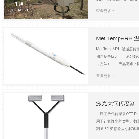
190
reflectometr
2023-08-01
查看更多 >
率，由主机发送高频调制的
已经优化，可远程使用。
数字化存储电缆测试系列
多测试512个电缆。 主
Met Temp&R
数 13 输入阻抗 20G
Met Temp&RH 温湿
温度 -25℃～+50℃；-
和速度等级之一。原始数
50ohm 输出阻抗：5
（光学） 产品亮点：同时测
态，270mA； 供电：9
181
和速度，并从这些测量中
寸 水分测量精度 CS605 探
2023-08-01
查看更多 >
的电子设备和电分离、可控的
5.75*4.0*1.25 cm CS
例： 降水测量：完整的降
结合，以提供道路状况的准
对，为侵蚀模型提供关键输入 
激光天气传感器- OTT
测量面 (W x D)180 x 
激光天气传感器OTT Pa
2 mm)± 0.5 尺寸等级 
用于计算降水的类型、数
类型的区分毛毛雨、雨、冰雹、雪
测量 32 类颗粒大小和速
99.999 分贝动能0 ...
161
所有相关的气象参数 免
可保证加热输出功耗（不加热