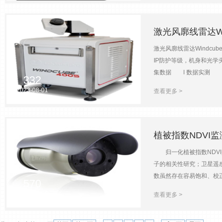
电缆气温传感元件1000 Ω 
至 100 相对湿度（非冷凝）
+40°C，0 至 90% RH）± 2.
激光风廓线雷达Windc
激光风廓线雷达Windcu
IP防护等级，机身和光学
集数据 l 数据实测 
332
45kg的重量保证了设备的
2023-08-01
查看更多 >
垂直风速，更加准确的分析
等方面做了细致的考虑和**
境，符合IEC60068-
植被指数NDVI
归一化植被指数NDVI是
子的相关性研究；卫星遥
数虽然存在容易饱和、校
570
光与近红外遥感光谱观测通
2023-08-01
查看更多 >
检测以及生物地理学和生态
的光谱特征，将植被反射