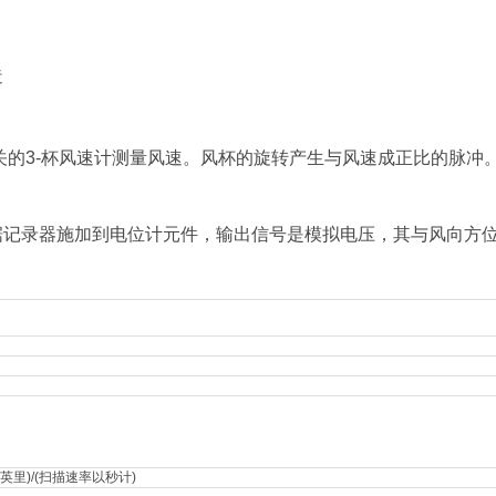
造
关的3-杯风速计测量风速。风杯的旋转产生与风速成正比的脉冲
记录器施加到电位计元件，输出信号是模拟电压，其与风向方
89英里)/(扫描速率以秒计)