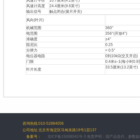
风速计半径
10.7厘米(4.2英寸)
风速计高度
24.4厘米(9.6英寸)
输出信号
触点闭合(簧片开关)
风向(叶片)
机械范围
360°
电范围
356°(开放4°)
准确度
±4°
阻尼比
0.25
分辨力
< 0.5°
电位器电阻
0到10kΩ(交叉开启)
门限
0.4米s–1(每小时0.9
33.5厘米(13.2英寸)
叶片长度
咨询热线:010-52884056
公司地址:北京市海淀区马甸东路19号1层137
备案号：
京ICP备15008042号-3 免责声明：因产品迭代，参