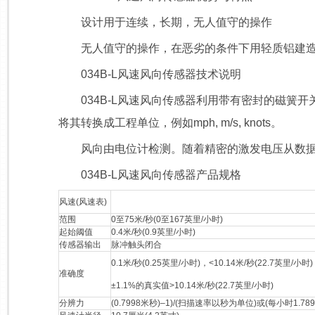
设计用于连续，长期，无人值守的操作
无人值守的操作，在恶劣的条件下用轻质铝建
034B-L风速风向传感器技术说明
034B-L风速风向传感器利用带有密封的磁簧开
将其转换成工程单位，例如mph, m/s, knots。
风向由电位计检测。随着精密的激发电压从数据
034B-L风速风向传感器产品规格
风速(风速表)
范围
0至75米/秒(0至167英里/小时)
起始阈值
0.4米/秒(0.9英里/小时)
传感器输出
脉冲触头闭合
0.1米/秒(0.25英里/小时)，<10.14米/秒(22.7英里/小时)
准确度
±1.1%的真实值>10.14米/秒(22.7英里/小时)
分辨力
(0.7998米秒)–1)/(扫描速率以秒为单位)或(每小时1.7