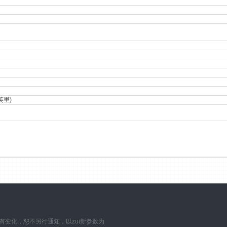
英里)
数如有变化，恕不另行通知，以zui新参数为