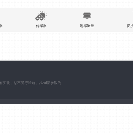
器
传感器
遥感测量
便
数如有变化，恕不另行通知，以zui新参数为