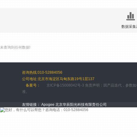
数据采集
未查询到任何数据!
咨询热线:010-52884056
公司地址:北京市海淀区马甸东路19号1层137
备案号：
京ICP备15008042号-3 免责声明：因产品迭代，参
准。
友情链接：
Apogee
北京华辰阳光科技有限责任公司