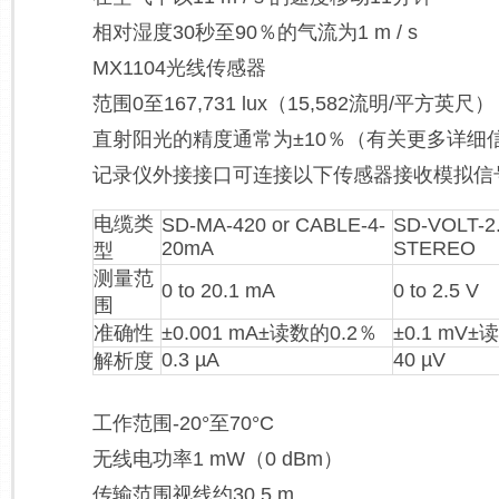
相对湿度30秒至90％的气流为1 m / s
MX1104光线传感器
范围0至167,731 lux（15,582流明/平方英尺）
直射阳光的精度通常为±10％（有关更多详细信
记录仪外接接口可连接以下传感器接收模拟信
电缆类
SD-MA-420 or CABLE-4-
SD-VOLT-2.
20mA
STEREO
型
测量范
0 to 20.1 mA
0 to 2.5 V
围
准确性
±0.001 mA±读数的0.2％
±0.1 mV±
0.3 µA
40 µV
解析度
工作范围-20°至70°C
无线电功率1 mW（0 dBm）
传输范围视线约30.5 m