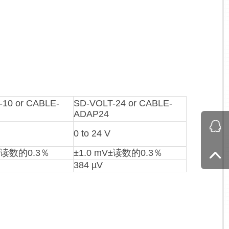
-10 or CABLE-
SD-VOLT-24 or CABLE-
ADAP24
0 to 24 V
V±读数的0.3％
±1.0 mV±读数的0.3％
384 µV