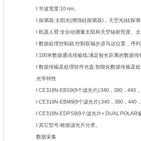
l 半波宽度:10 nm。
l 探测器:太阳光(增强硅探测器)，天空光(硅探测器)
l 机器人臂:全自动测量太阳和天空辐射照度。太
l 数据处理控制箱:控制双轴步进马达位置，序
l 100米数据通讯传输线:满足较长距离的数据传
l 数据传输及处理软件光盘:智能化数据传输及
光学特性
l CE318N-EBS9(9个滤光片):340，380，440，
l CE318N-EBM9(9个滤光片):340，380，440，
l CE318N-EDPS9(9个滤光片+ DUAL POLAR
l 其它型号:根据滤光片分类。
数据采集