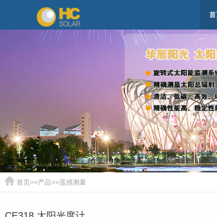
首
首页
>>
产品
>>
遥感测量
CE318 太阳光度计