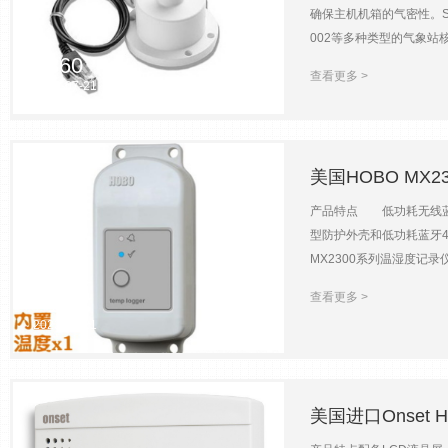
确保主机机箱的气密性。S-BP
002等多种类型的气象站核心
360
0.1 mbar年偏移1 mb
查看更多 >
2023-07-21
美国HOBO MX
产品特点 低功耗无线蓝牙
型防护外壳和低功耗蓝牙4
MX2300系列温湿度记
RS1防辐射罩，在为记录
查看更多 >
192
能够经受日晒雨淋地考验
2023-07-21
HOBOmobile A
MX2301MX2302MX23
——————精度±0.2℃（0~
率0.04℃（25℃时）；0
美国进口Onset 
输距离约30m，直视无障碍