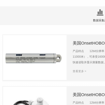
数据采集
美国OnsetHOB
产品特点 12bit分辨
11000米），可承受16
快速读取并显示测量数据。 主要
391
（25℃时）年误差0.05℃
查看更多 >
2023-07-21
（90%，水中）<4分钟（9
典型环境下可使用约3年外形尺寸
美国OnsetHOB
产品特点 12bit分辨