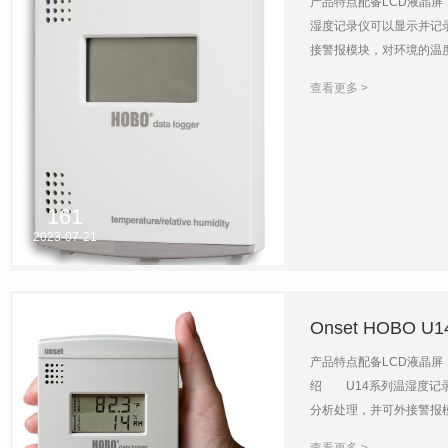
产品特点配备LCD液晶
按下开关；预定日期时间；
湿度记录仪可以显示并记
要求iOS 8.0或更高；An
接警报模块，对环境的温度
（MX2303/MX2304）
够实时显示当前的环境温湿
查看更多 >
警报模块，当环境温度或适度
±2.5%RH（10%~90
换外形尺寸12.5cm×9.2
时）；0.1%RH（25℃时
±0.2℃（0-50℃时）分
161
002标选附件绘图与分析软件
2023-07-21
RHPCB-3S-THB-M0
罩S-EXT-CASE2（线缆
CABLE-USBMB防护箱CAS
Onset HOBO
产品特点配备LCD液晶
绍 U14系列温湿度记
分析处理，并可外接警报模
对湿度进行测量，它配有一
查看更多 >