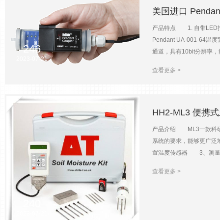
美国进口 Penda
产品特点 1. 自带LED
Pendant UA-00
246
通道，具有10bit分辨率
2023-07-21
USB基座，您可以方便地读
查看更多 >
002-08UA-002-64UA
0.14℃（25℃时）0.0
数据64K约25000组数据6
PRO-CD（含USB线）或
HH2-ML3 便
扣电池，6只装）外壳套件UA-
产品介绍 ML3一款科研
于BASE-U-1）COUPLER
系统的要求，能够更广泛
置温度传感器 3、测量
中使用 技术参数 1、土壤水
查看更多 >
≈标称0-60%vol 5
5m，可延长到25m 10
范围：0~饱和，0~15
240
7、防护等级：IP52 8
2023-07-21