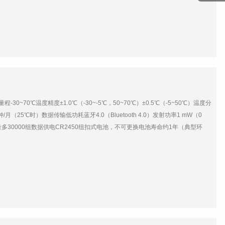
时发出警报。 主要技术参数参数U14-001U14-002内置温湿度量
.02℃；0.03%RH（25℃时）内存64K，可存储约21500组温湿度数据或43000组
湿度探头S-THB-M00X系列——量程：-40~75℃；0~100RH精度：
分钟（1m/s空气中，有防辐射罩）占用通道：2个漂移：<±0.1℃/年；±1%RH/年扩
℃时）响应时间：<3分钟（1m/s空气中）；<30秒（静止空气中）占用通道：1个漂移：
线）或BHW-PRO-DLD（不含USB线）数据传输U-DT-1数据读表可选配件自动拨
温湿度，8m线）S-TMB-M002（温度，2m线）S-TMB-M006（温度，6m线）S-
005（5m，RJ12接口）S-EXT-M010（10m，RJ12接口）S-EXT-
ST认证NIST-SETUPNIST-TEMP-POINT
70℃温度精度±1.0℃（-30~-5℃，50~70℃）±0.5℃（-5~50℃）温度分
（25℃时）数据传输低功耗蓝牙4.0（Bluetooth 4.0）发射功率1 mW（0
储容量多30000组数据供电CR2450纽扣式电池，不可更换电池寿命约1年（典型环
蓝牙数据连接、下载数据等操作都会更快地消耗电池电量。外形尺寸