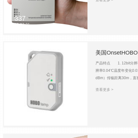
HOBOware软件下载到
程-20~50℃；0~100R
337
温度数据采样间隔1秒~18小
2023-07-21
±0.2℃（50℃时）；±2
展温度探头S-TMB-M0X
<±0.1℃/年 标选附件与
号器AVD-45温湿度探头HU
美国OnsetHO
TMB-M017（温度，17m
M025（25m，RJ12接口）
产品特点 1. 12bit分
辨率0.04℃温度年变化0.
dBm）传输距离30m，直
境，1分钟/次采样间隔
查看更多 >
6.9×4.5×1.1cm重量25.
602
2023-07-21