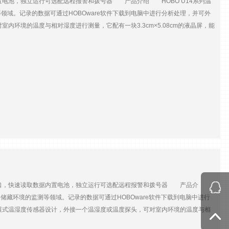
置电池，独立运行可选配远程报警和拨号器 产品介绍 HOBO U14系列温
2300组温湿度数据或84650组温度数据时间精度±1分钟/月（25℃时）软件
域。记录的数据可通过HOBOware软件下载到电脑中进行分析处理，并可外
：10.8cm×5.08×2.24cm温湿度探头（MX2302）直径：1.17cm；温度探头
内环境的温度与相对湿度进行测量，它配有一块3.3cm×5.08cm的液晶屏，能
，利用HOBOware软件下载到电脑中进行分析处理。U14-001还可以外界
20~50℃；0~100RH内置温湿度精度±0.2℃（0~50℃）；
组温湿度数据或43000组温度数据采样间隔1秒~18小时供电AAA（7号）电池×3，可更
RH精度：±0.2℃（50℃时）；±2.5%RH（10~90%）分辨率：0.02℃（25℃
RH/年扩展温度探头S-TMB-M0XX系列——量程：-40~100℃精度：
占用通道：1个漂移：<±0.1℃/年 标选附件与可选附件附件参数U14-001U14-
数据读表可选配件自动拨号器AVD-45温湿度探头HUM-RHPCB-3AHUM-
-TMB-M006（温度，6m线）S-TMB-M017（温度，17m线）线缆——RS3防辐射
m，RJ12接口）S-EXT-M025（25m，RJ12接口）远程警报器ARA数据线
接口，快速读取数据内置电池，独立运行可选配远程报警和拨号器 产品介
藏环境的监测等领域。记录的数据可通过HOBOware软件下载到电脑中进行
扩展式温湿度传感器设计，外接一个温湿度或温度探头，可对室内环境的温度与相
剩余电量。同时，您也可以通过其配备的USB口直接将其与电脑连接，利用