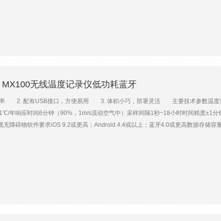
电脑中进行分析处理。U14-002还可以外界警报模块，当环境温度或适度超过设定的阀值
H内置温湿度精度±0.2℃（0~50℃）；±2.5%RH（10%~90%RH）内置温湿度分辨率0
时供电AAA（7号）电池×3，可更换外形尺寸12.5cm×9.2cm×3.1cm重量170g扩展温
.5%RH（10~90%）分辨率：0.02℃（25℃时）；0.1%RH（25℃时）响应时间：5
X系列——量程：-40~100℃精度：±0.2℃（0-50℃时）分辨率：0.03℃（0-50
可选附件选配U14-001U14-002标选附件绘图与分析软件BHW-PRO-CD（含USB
M-RHPCB-3AHUM-RHPCB-3S-THB-M002（温湿度，2m线）S-THB-M008（
BO MX100无线温度记录仪低功耗蓝牙
线）线缆——RS3防辐射罩S-EXT-CASE2（线缆连接保护壳，选延长线缆时必选）S-EXT-M
远程警报器ARA数据线CABLE-USBMB防护箱CASE-4X合格证书COMPLIANCE CERTNI
辨率 2. 配有USB接口，方便易用 3. 体积小巧，部署灵活 主要技术参数温度量程-30~
01℃/年响应时间6分钟（90%，1m/s流动空气中）采样间隔1秒~18小时时间精度±1分钟/月
视无障碍物软件要求iOS 9.2或更高；Android 4.4或以上；蓝牙4.0或更高数据存
，非节能模式）约2年（典型环境，1分钟/次采样间隔，节能模式）更短的采样间隔、
5g防护等级IP67