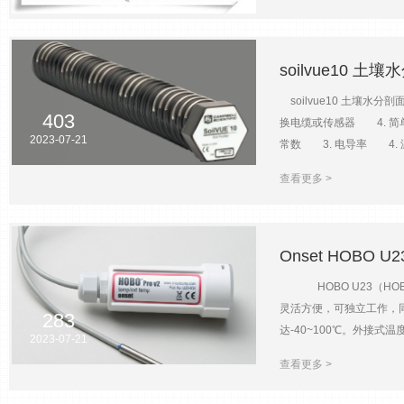
晶显示屏 14、按键：7
soilvue10 
soilvue10 土壤
403
换电缆或传感器 4. 简
2023-07-21
常数 3. 电导率 4. 
量>45%的土壤可能需要土壤特
查看更多 >
度准确性：±0.15°C(-30°
纹长度：0.55m/1.05m(
soilvue10 土壤水
Onset HOBO
HOBO U23（HOB
灵活方便，可独立工作，
283
达-40~100℃。外接式
2023-07-21
U-DTW-1防水数据读
查看更多 >
达-40~100℃ 体积小巧，
±0.21℃（0~50℃时）；