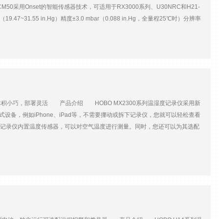
B-CM50采用Onset的智能传感器技术，可适用于RX3000系列、U30NRC和H21-
.55 in.Hg）精度±3.0 mbar（0.088 in.Hg，全量程25℃时）分辨率
寸5.1cm（高）×6.4cm（直径）重量0.096kg
积小巧，部署灵活 产品介绍 HOBO MX2300系列温湿度记录仪采用新
备，例如iPhone、iPad等，不需要挪动或拆下记录仪，您就可以轻松查看
温湿度记录仪内置温度传感器，可以对空气温度进行测量。同时，您还可以为其选配
2305温湿度记录仪结构紧凑，其外壳具备NEMA6、IP67防护等级，使其
1固定在立柱、墙面、模板等多种材质和形状的物体上。 利用免费的
置，指尖轻触，下载观测数据即可一手搞定。 主要技术参数参数
-40~70℃-40~100℃-40~100℃——湿度量程0~100RH0~100RH
℃时）±0.25℃（70~100℃时）±0.2℃（0~70℃时）±0.25℃（-40~0℃时）分辨
—稳定性<0.1℃/年；<1%/年工作温度-40℃~70℃发射功率1 mW（0 dBm）传
式定时（正常、统计）；触发存储模式（内存满后）覆盖原数据；停止记录启动模式立即；