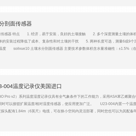
个按键 15、连接：1个25针D型连接口，用于连接传感器和通过RS232转接口连
土壤水分剖面传感器
水分剖面传感器 特点 1. 经济，易于安装，良好的土壤接触 2. 多个深度测量土壤
单的安装过程降低了成本、复杂性和对土壤的干扰 5. 两种长度可选，测量6或9个深度 
温度 soilvue10 土壤水分剖面传感器 主要技术参数体积含水量准确性：±1.5
异性校准。介电常数范围：1到80准确性：±1介电常数单位(介电常数4 ~ 42)电导率范围：0到10
~ +40°C)耗电量：使用中 64mA (12Vdc)； 待机中 2.5mA (12Vdc) soilvue
21.5英寸/41.2英寸)重量：1.9kg/3.6kg(4.2磅/7.9磅)测量深度：0.5m的选择 5、
分剖面传感器预支匹配的数据采集器 1、CR1000 2、CR1000X 3、CR300
 U23-004温度记录仪美国进口
O Pro v2）系列温度湿度记录仪具有全气象条件下的工作能力，采用ASA苯乙烯
同时可以接驳扩展温度/相对湿度传感器，使应用更加广泛。 U23-004内置一个
温度探头配有1.84m（6英尺）电缆，可在狭小空间内灵活部署，同时您也可以为其配备R
取器快速读取使用。产品特点 1个内置温度传感器，1个外接式温度探头，自带1.84
使用方便 快速响应主要技术参数U23-001U23-002U23-003U23-004温度量程-40~
±2.5%RH±0.21℃（0~50℃时）分辨率0.02℃（25℃时）；0.03%RH0.02℃（