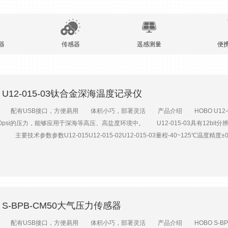
器
传感器
遥感测量
便
O U12-015-03钛合金深海温度记录仪
率 配有USB接口，方便易用 体积小巧，部署灵活 产品介绍 HOBO U12-
000psi的压力，能够应用于深海等高压、高盐度环境中。 U12-015-03具有12bit
技术参数参数U12-015U12-015-02U12-015-03量程-40~125℃温度精度±0.
/年+0.1℃/1000小时（>100℃时）时间精度±2分钟/月（25℃时）响应时间10分钟（9
0%）耐压/工作深度≤2200psi（1500m）≤16000psi（11000m）壳体31
1.75（直径）×10.16（长）cm1.75（直径）×10.16（长）cm探头0.4（直径）×12
O S-BPB-CM50大气压力传感器
率 配有USB接口，方便易用 体积小巧，部署灵活 产品介绍 HOBO S-BP