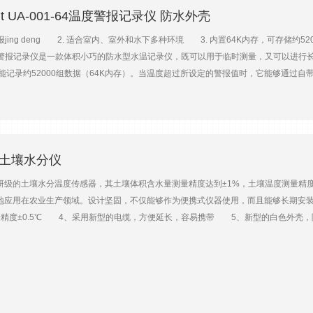
nt UA-001-64温度警报记录仪 防水外壳
报jing deng 2. 适合室内、室外和水下多种环境 3. 内置64K内存，可存储
1-64温度警报记录仪是一款体积小巧的防水型水温记录仪，既可以用于临时测量，又可以进行
，能记录约52000组数据（64K内存）。当温度超过所设定的警报值时，它能够通过自带的
取测量数据。在日光照射下使用时，我们建议您同时配备RS1（散件，需组装）或M-RSA
-003-64UA-004-64量程-20~70℃（空气中）-20~50℃（水中）温度：-20~70℃光照：0~
25G响应时间10分钟（2m/s空气中）；5分钟（90%，水中）——采样间隔1秒~18小时，可
4K23000个事件64K约21800组数据外形尺寸5.8×3.3×2.3cm7.1×3.3×2.3cm
BHW-PRO-DLD（不含USB线）数据传输BASE-U-1光学USB基座；或BASE-U-4
携式土壤水分仪
PARTSKIT干燥剂DESICCANT1（25袋装）DESICCANT5（25袋装，限UA-00
级的土壤水分温度传感器，其土壤体积含水量测量精度达到±1%，土壤温度测量精度达
2-A（适用于BASE-U-4）NIST认证（UA-004-64除外）NIST-SETUPNIST-TEMP-PO
地应用在农业生产领域。设计坚固，不仅能够作为便携式仪器使用，而且能够长期安
精度±0.5℃ 4、采用新型的电缆，方便延长，容易携带 5、新型的白色外壳，降
分范围：0-1 0 0vol 2、测量精度：±1%vol（0-50%vol和0-40℃） 3、
、感应区域：高度55mm*直径70mm 6、土壤温度范围：-20~+40℃ 7、测量精度
、供电：5~14V，1秒约18mA 11、工作温度：-20~+60℃ 12、防护等级：
00mV 2、测量精度：±（电压读数0.13%+1.0mV） 3、分辨率：1mV 4
、温度范围：-~40℃ 9、跌落高度：约为1m 10、EMC：通过欧洲EMC认证 11