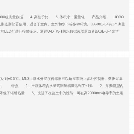
约52000组测量数据 4. 高性价比 5. 体积小，重量轻 产品介绍 HOBO
长期监测部署使用，适合于室内、室外和水下等多种环境。UA-001-64有1个测量
LED灯进行报警提示。通过U-DTW-1防水数据读取器或者BASE-U-4光学
（预组装）防辐射罩。 主要技术参数参数UA-001-08UA-001-64UA-
320000lux1斗/次-20~70℃±3G精度±0.53℃（0~50℃时）±2.5%FS分辨率
自定义——1秒~18小时内存8K约6500组数据64K约52000组数据8K约3500组
5.8×3.3×2.3cm重量18g50g18g 标选附件与可选附件标选附件绘图与分析软件BHW-
光学USB基座；或U-DTW-1防水数据读取器可选配件电池HRB-TEMP（CR2032纽
3-64使用）合格证书COMPLIANCE CERT数据下载连接器COUPLER-UA（适用
到±0.5℃。ML3土壤水分温度传感器可以适应市场上多种控制器、数据采集
INT
装。 特点 1、土壤体积含水量高测量精度达到了±1% 2、采购新型内
低了辐射热量 6、改进了在盐土中的性能，可在高2000m/s电导率的土壤
盐分误差：≤3.5%（50-500ms/m和0-40%vol） 4、输出信号：0-1V差分
：±0.5℃（0~40） 8、输出信号：电阻5.8~28kΩ 9、电缆长度：标准
IP68 13、尺寸：高143mm*直径40mm HH2水分读数表 1、土壤水分
、内存：1500个读数 5、电池：9V碱性电池 6、电量：典型6500次测量
、尺寸：150*80*40mm 12、重量：450g 13、显示屏：16*2行液