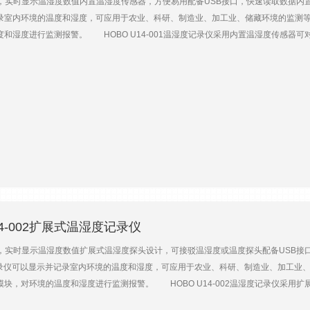
屏，实时显示温湿度数值内置温湿度传感器，方便易用配备USB接口，快速读取数据内
间隔停止模式存储已满；按下开关；预定日期时间；一组采样时间内存128K，可存储约4
录室内环境的温度和湿度，可应用于农业、科研、制造业、加工业、储藏环境的监测等领
droid 4.4或以上防护等级NEMA6、IP67供电1/2 AA，3.6V电池，可更换外形尺寸记录仪
和湿度进行监测报警。 HOBO U14-001温湿度记录仪采用内置温湿度传感器可对室
直径：0.53cm电缆——2m×1根2m×2根2m×1根——记录仪重量75.5g
度，以及内容容量和剩余电量。同时，您也可以通过其配备的USB口直接将其与电脑连接
超过设定的阀值时发出警报。 主要技术参数参数U14-001U14-002内置温湿度量程-
%RH）内置温湿度分辨率0.02℃；0.03%RH（25℃时）内存64K，可存储约21500
cm×3.1cm重量170g扩展温湿度探头S-THB-M00X系列——量程：-40~75℃；0~100
）响应时间：5分钟（1m/s空气中，有防辐射罩）占用通道：2个漂移：<±0.1℃/年；±1%
辨率：0.03℃（0-50℃时）响应时间：<3分钟（1m/s空气中）；<30秒（静止空气中）
BHW-PRO-CD（含USB线）或BHW-PRO-DLD（不含USB线）数据传输U-DT-1
02（温湿度，2m线）S-THB-M008（温湿度，8m线）S-TMB-M002（温度，2m线）S
连接保护壳，选延长线缆时必选）S-EXT-M005（5m，RJ12接口）S-EXT-M010（10
E-4X合格证书COMPLIANCE CERTNIST认证NIST-SETUPNIST-TEMP-POINT
 U14-002扩展式温湿度记录仪
屏，实时显示温湿度数值扩展式温湿度探头设计，可接驳温湿度或温度探头配备USB
录仪可以显示并记录室内环境的温度和湿度，可应用于农业、科研、制造业、加工业、储
块，对环境的温度和湿度进行监测报警。 HOBO U14-002温湿度记录仪采用
块3.3cm×5.08cm的液晶屏，能够实时显示当前的环境温湿度，以及内容容量和