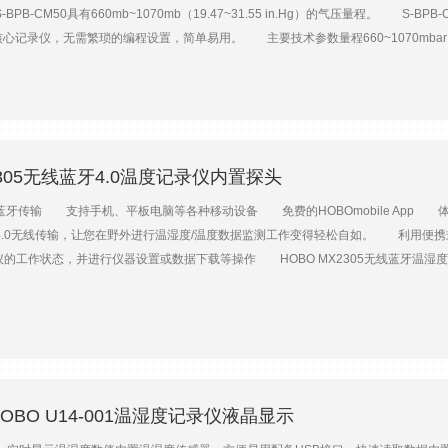
B-CM50具有660mb~1070mb（19.47~31.55 in.Hg）的气压量程。 S-BP
记录仪，无需繁琐的编程设置，简单易用。 主要技术参数量程660~1070mbar（19.47~31
ar/年工作温度-40℃~70℃采样间隔1秒~18小时，可自定义平均测量支持线缆长度0.5m外形尺
2305无线蓝牙4.0温度记录仪内置探头
传输 支持手机、平板电脑等各种移动设备 免费的HOBOmobile App 体
.0无线传输，让您在野外进行温湿度/温度数据监测工作变得轻松自如。 利用便携式设
录仪的工作状态，并进行仪器设置或数据下载等操作 HOBO MX2305无线蓝牙
仪提供更加良好的保护的同时，还能有效降低太阳直接照射对测量数据产生的影响。 MX
。它的外壳四角还拥有安装孔，并附带螺丝和绑带，使您能否非常轻松地将MX230
pp，您可以非常轻松地通过手机、平板电脑等移动设备来对多个记录仪进行统一管理和设
03MX2304MX2305内置温度量程-40~70℃——————-40~70℃外置传感器温度量程——
70℃时）±0.25℃（-40~0℃时）±2.5%RH±0.2℃（0~70℃时）±0.25℃（-40~0
.05%RH0.04℃（25℃时）湿度响应时间1分钟（1m/s空气）4分钟（1m/s空气）———
HOBO U14-001温湿度记录仪液晶显示
物数据传输蓝牙4.0（Bluetooth 4.0）采样间隔1秒~18小时自定义记录模