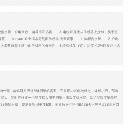
接电脑 16、软件：随机配套HH2Read软件
的体积含水量、介电常数、电导率和温度 3. 电缆可直接从传感器上拆卸，易于更
soilvue10 土壤水分剖面传感器 测量要素 1. 体积含水量 2. 介电
%（在大多数典型土壤中由于材料的分散性，土壤有机质（碳 ）浓度>12%以及粘土含
ds/m准确性：±2% (0 ~ 2.5 dS/m)； ±5%(2.5~ 10dS/m)土壤温
10 土壤水分剖面传感器 规格直径：5.2cm(2.05英寸)无螺纹； 5.8cm(2.3英寸)，包括螺
10、20、30、40和50cm1m的选择 5、10、20、30、40、50、60、75、100cm
 4、CR3000 5、CR310 6、CR6 7、CR800 8、CR850
聚合物外壳，能够满足野外&确测量的需要。它采用内置电池供电，体积小巧，部署
温度探头，同时可外接一个温度探头用于测量土壤温度或水温，其扩展温度量程可
S3防辐射罩，使测量数据更加&准。测量数据可利用BASE-U-4光学USB基座或
m（6英尺）电缆 采用防水设计，适用于户外冷凝环境 扩展温度量程可
70℃扩展传感器温度量程——-40~70℃-40~100℃-40~100℃&度
25℃时）响应时间40分钟（90%，1m/s空气）5分钟（90%，1m/s空气）3分钟