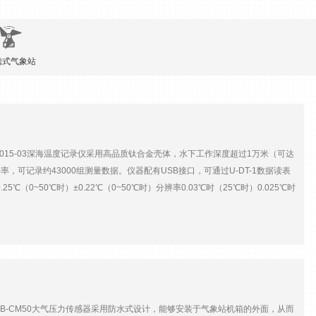
携式气象站
015-03深海温度记录仪采用高品质钛合金壳体，水下工作深度超过1万米（可达
分辨率，可记录约43000组测量数据。仪器配有USB接口，可通过U-DT-1数据读表
25℃（0~50℃时）±0.22℃（0~50℃时）分辨率0.03℃时（25℃时）0.025℃时
0%，1m/s空气中）3.5分钟（90%，水中）2.25分钟（90%，1m/s空气中）20秒
6不锈钢，满足食品级要求钛合金内存存储64K，可存储43000组测量数据供电内置电池，
.4（长）cm2.06（直径）×11.4（长）cm重量72g82g105g
B-CM50大气压力传感器采用防水式设计，能够安装于气象站机箱的外面，从而