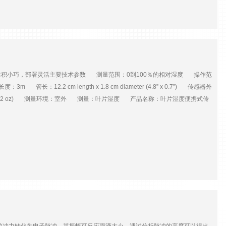
电5号（AA）电池×4节外形尺寸17.04cm×11.94cm×4.47cm重量414g
辨率体积小巧，部署灵活主要技术参数 测量范围：0到100％的相对湿度 操作范
管长：12.2 cm length x 1.8 cm diameter (4.8” x 0.7”) 传感器外
配备 290 g (10.2 oz) 测量环境：室外 测量：叶片湿度 产品名称：叶片湿度便携式传