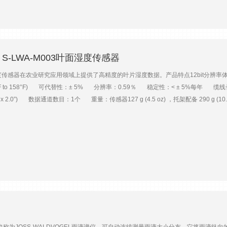
迟启动模拟输入0~5VDC；4~20mA通讯接口USB-mini防护等级NEMA 4×；IP66供
O S-LWA-M003叶面湿度传感器
湿度传感器在农业研究应用领域上提供了高精度的叶片湿度数据。产品特点12bit分
(-40°F to 158°F) 可代替性：± 5% 分辨率：0.59％ 稳定性：< ± 5%每年 缆线长度：3m 
cm (1.8” x 2.0”) 数据通道数目：1个 重量：传感器127 g (4.5 oz) ，托架