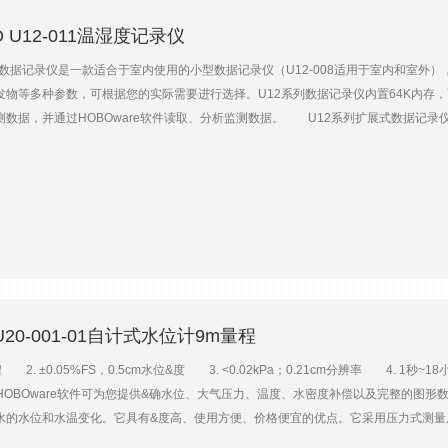
O U12-011温湿度记录仪
式数据记录仪是一款适合于室内使用的小型数据记录仪（U12-008适用于室内和室
物等多种参数，可根据您的实际需要进行选择。U12系列数据记录仪内置64K内存，可存储
数据，并通过HOBOware软件读取、分析监测数据。 U12系列扩展式数据记录
部署工作，其携带也非常方便。 HOBO U12-011温湿度记录仪是一款适合于室内使用
bit测量数据。同时，它还配有USB接口，可通过USB数据线直接与计算机连接传输监测数
CR2032型纽扣式锂电池供电。您可以十分快速地完成仪器的部署工作，其携带也非
参数 量程：-20~70℃，5~95%RH 分辨率：0.03℃，0.03%RH 精度：0.
min/月 重量：46g
20-001-01自计式水位计9m量程
 2. ±0.05%FS，0.5cm水位&度 3. <0.02kPa；0.21cm分辨率 4.
HOBOware软件可为您提供&确水位、大气压力、温度、水密度补偿以及完整的图
水的水位和水温变化。它具有&度高、使用方便、价格便宜的优点。它采用压力式测量
U20也可作为大气压力传感器，用于水位传感器的&度补偿。 该系列产品拥有多种型