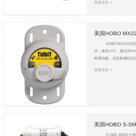
查看更多 >
钛合金两种材质的外壳供您
2023-07-21
可存储约21700组压力和温
深度要求，又需要较高的测
劣的环境中为保护您的测量设备。 
美国HOBO MX
1.5cm±0.05%FS，3.8
0.1℃（25℃时）响应时
HOBO MX2203无线
样间隔时）尺寸15cm（长）×2.4
术，体积小巧，通过iPh
1.5cm±0.05FS，3.8c
检测功能，当其检测到记录
0.1℃（25℃时）响应时
轻松实现对于设备的设置、
查看更多 >
样间隔时）尺寸15cm（长）
值超过预设的报警值后，M
产品特点120m防水设计低
程-20~70℃（空气中）；
221
（90%，水中）15分钟（90
2023-07-21
度-20℃~70℃采样间隔
外形尺寸4.45cm×7.32cm×3
美国HOBO S-S
S-SMC-M005土壤