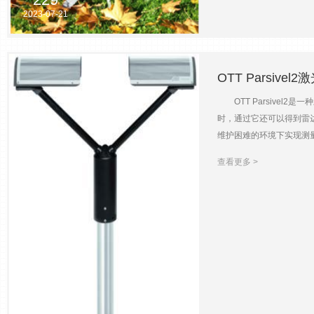
2023-07-21
OTT Parsive
OTT Parsivel
时，通过它还可以得到雷
维护困难的环境下实现测量
用。 OTT Parsi
查看更多 >
变化，DSP（数字处理
集桶遮挡，对风的阻挡 
线监测功能 设计优：坚
数据 主要技术参数 光学
0.2~5mm，固态0.
雹） 降雨强度测量范围：0.
围：100~5000m±10%
215
温度范围：-40~70 °
2023-07-21
控 洪水预警 雷达校