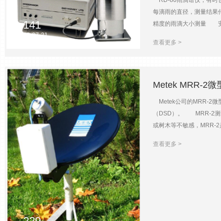
RD-80雨滴谱仪，有时
每滴雨的直径，测量结果
141
精度的雨滴大小测量 安装
2023-07-21
度： 所测雨直径的5% 测量
查看更多 >
看并存储测量数据，兼容W
Metek MRR-
Metek公司的MRR-
（DSD）。 MRR-
或树木等不敏感，MRR-
行数据计算、存储或远程
查看更多 >
降雨速率、液态水含量（
值守操作 大的采样容量
10-200m 平均间隔时
重量：6kg （不包
理） 船上或海滨等开放
融区高度在700-800
229