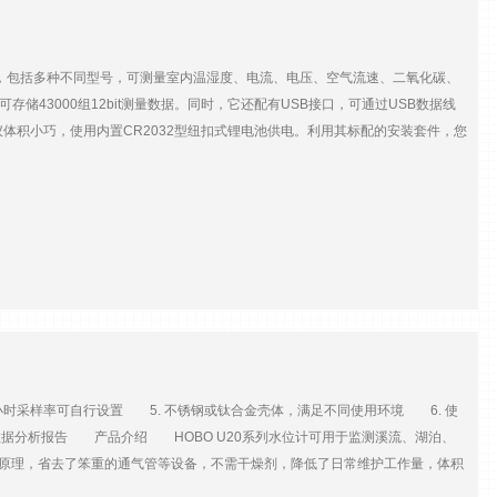
外），包括多种不同型号，可测量室内温湿度、电流、电压、空气流速、二氧化碳、
43000组12bit测量数据。同时，它还配有USB接口，可通过USB数据线
仪体积小巧，使用内置CR2032型纽扣式锂电池供电。利用其标配的安装套件，您
的小型高精度、双通道温度/相对湿度记录仪。HOBO U12-011内置64K内
据，并通过HOBOware软件读取、分析监测数据。 HOBO U12-011温湿度
常方便。 产品特点12bit分辨率配有USB接口，方便易用体积小巧，部署灵
35℃（0~50℃时），±2.5%RH（10~90%RH时） 偏移：0.1℃/年，
 1秒~18小时采样率可自行设置 5. 不锈钢或钛合金壳体，满足不同使用环境 6. 使
形数据分析报告 产品介绍 HOBO U20系列水位计可用于监测溪流、湖泊、
原理，省去了笨重的通气管等设备，不需干燥剂，降低了日常维护工作量，体积
号，具有不同的水位量程和分辨率，水位量程可达76.5m。同时还有不锈钢和