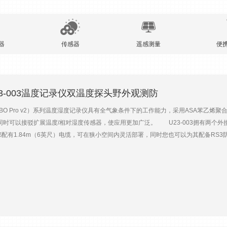
器
传感器
遥感测量
便
 U23-003温度记录仪双温度探头野外观测防
O Pro v2）系列温度湿度记录仪具有全气象条件下的工作能力，采用ASA苯乙
同时可以接驳扩展温度/相对湿度传感器，使应用更加广泛。 U23-003拥有两个
头都配有1.84m（6英尺）电缆，可在狭小空间内灵活部署，同时您也可以为其配备RS3防
快速读取使用。 产品特点2个外接式温度探头，自带1.84m（6英尺）电缆采用防水设
-001U23-002U23-003U23-004温度量程-40~70℃扩展传感器温度量程——-40~7
~50℃时）分辨率0.02℃（25℃时）；0.03%RH0.02℃（25℃时）响应时间40分钟（9
；<1%/年采样间隔1秒~18小时内存64K，可存储约21000组温湿度数据或42000组温度数
84m×1根重量57g118g138g102g