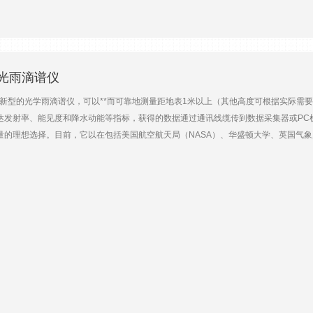
l2激光雨滴谱仪
2是一种新型的光学雨滴谱仪，可以**而可靠地测量距地表1米以上（其他高度可根据实
达发射率、能见度和降水动能等指标，获得的数据通过通讯线缆传到数据采集器或P
的理想选择。目前，它以在包括美国航空航天局（NASA）、华盛顿大学、英国气象局（M
vel运用红外激光测量原理，它向水平方向发射薄而宽的红外激光，通过大气后聚集在
系统）便会通过这种变化计算出粒子的大小、速率和种类。 特点 精度高：测量
耐用性：连接准确的降水数据，一体式的过压保护 经济性：独立控制的加热器、
固的铝制外壳和对称的测量头防止激光方向偏移 灵活性：全自动运行，可通过RS4
传感器，激光器二极管： 波长780 nm，输出电量0.5mW， 激光等级为1级 光束
2～25mm； 测量速度：0.2~ 20m/s 颗粒分类：32种大小和速度类别； 降
001 mm/h~1,200 mm/h 降水测量精度：液态±5%，固态±20% 输出：WM
 雷达反射系数 Z： 9.9 ~ 99dBz ±20% 测量间隔：10s ～60m 电源：10~2
C；0~RH 防护级别：IP67，防盐蚀 尺寸：670mm×600mm×114 mm
准 水文地理研究，如地表侵蚀