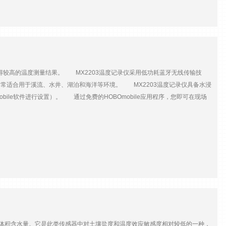
的地区。U20采用3.6V锂电池供电，具有超长的使用寿命。内置64K内存，
度，和<0.02kPa；0.21cm的水位分辨率，非常适合于河流、水渠、水井等既有测量
自计式水位计，更加适用于湿地、海滩、海洋等高盐度高腐蚀性的地区。能在更恶
~9m0~30.6m0~76.5m0~4m水位&度±0.05%FS，0.5cm±0.05%FS，
cm<0.014kPa；0.14cm温度范围-20~50℃温度&度±0.44℃（0~50℃时）温度分辨率
力和温度数据供电2/3 AA，3.6V锂电池（需返厂更换）；电池寿命约5年（1分钟采
的成本获得较高的温度测量结果。 MX2203温度记录仪采用低功耗蓝牙无线传输技
位量程0~9m0~30.5m0~76.5m0~4m水位&度±0.05FS，0.5cm±0.05FS，
，非常适合用于溪流、水井、湖泊和海洋等环境。 MX2203温度记录仪具备水浸
0.014kPa，0.14cm温度范围-20~50℃温度&度±0.44℃（0~50℃时）温度分辨率
ile软件进行设置）。 通过免费的HOBOmobile应用程序，您即可在现场
力和温度数据供电2/3 AA，3.6V锂电池（需返厂更换）；电池寿命约5年（1分钟采
行进一步的分析处理。同时HOBOmobile还能帮您轻松设置警报阀值，当测量
警报阀值，来实现当测量值高于（或低于）阀值时，以更高的测量频率来实现监测。
达±0.2℃支持灯光报警 主要技术参数参数MX2203MX2204温度量
率0.01℃（25℃时）漂移<0.1℃/年响应时间17分钟（90%，1m/s空气中）；7分钟
5000ft）浮力淡水，3.1g（0.11oz）淡水，7.6g（0.27oz）工作温
，<30m直视无障碍物供电CR2477纽扣电池，可更换CR2477纽扣电池，不可更换
土壤体积含水量。它是此类传感器中对土壤盐度和温度效应敏感度相对较低的一种，