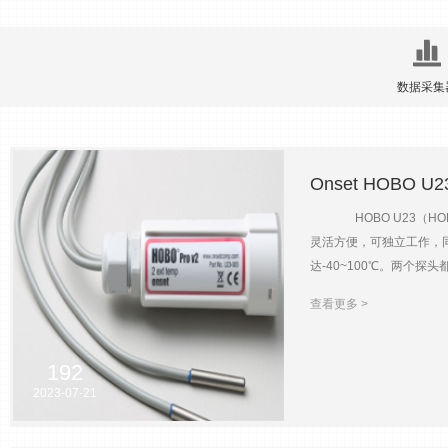
数据采集
Onset HOBO
HOBO U23（HOB
灵活方便，可独立工作，
达-40~100℃。两个探
DTW-1防水数据读取器
查看更多 >
速响应 主要技术参数参数U23
±2.5%RH±0.21℃（0
的水中）稳定性<0.1℃/年
192
1.84m×1根1.84m×2根1.
2023-07-21