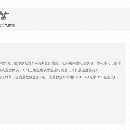
携式气象站
烯聚合物外壳，能够满足野外&确测量的需要。它采用内置电池供电，体积小巧，部署
外接式温度探头，可对土壤温度或水温进行测量，其扩展温度量程可
辐射罩，使测量数据更加&准。测量数据可利用BASE-U-4光学USB基座或U-
计，适用于户外冷凝环境扩展温度量程可达-40℃~100℃体积小巧，使用方便快
0℃-40~100℃-40~100℃&度±0.21℃（0~50℃时）；
0%，1m/s空气5分钟（90%，1m/s空气）3分钟（90%，1m/s空气）30秒（流动
据供电1/2 AA，3.6V电池，可更换外形尺寸10.2cm×3.8cm电缆——