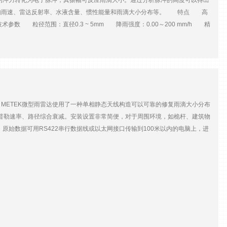
纵向的冲力转化为电子脉冲，其振幅可反应雨滴大小。通过分析脉冲的高度可以得出
如雨速、雷达反射率、水液含量、惯性能量和雨滴大小分布等。 特点 高
 粒径范围：直径0.3 ~ 5mm 降雨强度：0.00～200 mm/h 精
50/60Hz 数据输出： 硬件：需连接电脑 软件：DisdroData, 可采集、查
 土壤侵蚀
。METEK微型雨雷达使用了一种单相静态天线构造可以可靠的修复雨滴大小分布
多普勒速率、路径综合衰减。安装设置非常简便，对于周围环境，如桅杆、建筑物
始数据可用RS422串行数据线或以太网接口传输到100米以内的电脑上，进
或雪天、冰冻环境下也可正常运行。 特点 测量雨滴大小的垂直分布廓线、
率可调 不受风、周围环境和海洋环境影响，无蒸发误差 无需维护，长期无人
50mW 发射-接收天线：0.6m抛面天线 波宽： 1.5 高度分辨率：
 数据接口：RS-232/RS422 （可选LAN） 电源：24 VDC，25 W
层监测 气象雷达校准 降水实时报告 调查研究（水文学、降水、云物
，经过融区时雨滴下降速度加快，多谱勒速度变化从2ms-1到6ms-1，
融区时雨滴的雷达反射率加强，所以，融区又被称作“亮区”。