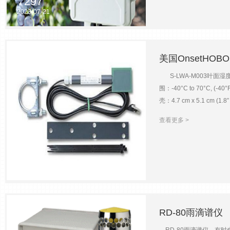
297
内置存储记录模式立即；手动；延
2023-07-21
美国OnsetHOB
S-LWA-M003叶面
围：-40°C to 70°C, 
壳：4.7 cm x 5.1 
感器
查看更多 >
170
2023-07-21
RD-80雨滴谱仪