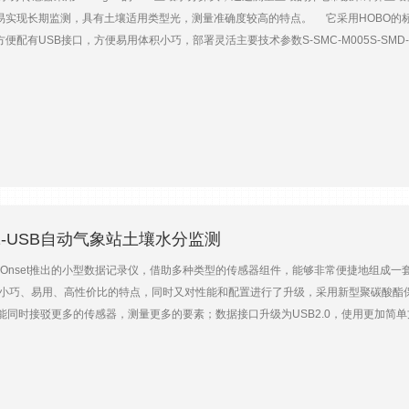
易实现长期监测，具有土壤适用类型光，测量准确度较高的特点。 它采用HOBO的
有USB接口，方便易用体积小巧，部署灵活主要技术参数S-SMC-M005S-SMD-M005
70m3/m3精度±0.031 m3/m3（±3.1%）±0.033m3/m3（±3.3%）分辨率0.0007 m
89mm×15mm×1.5mm160mm×32mm×2mm重量180g190g
H21-USB自动气象站土壤水分监测
是Onset推出的小型数据记录仪，借助多种类型的传感器组件，能够非常便捷地组成一
1-002小巧、易用、高性价比的特点，同时又对性能和配置进行了升级，采用新型聚碳酸酯
能同时接驳更多的传感器，测量更多的要素；数据接口升级为USB2.0，使用更加简
R）、总辐射、叶面湿度、土壤温度、土壤水分、降水、水流量等多种气象要素传感
持4~20mA、直流电压和脉冲等多种类型的电气类传感器，不仅可接驳Onset出品的
5个传感器接口配有mini-USB接口，方便易用体积小巧，部署灵活NEMA 4×和I
用锂电池时）传感器接口5个传感器兼容性兼容Onset的绝大部分智能型传感器传感器线缆