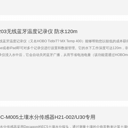
选择，能满足您的不同需求。钛合金外壳更加适用于湿地、海滩、海洋等高盐度高腐蚀性
度数据。 HOBO U20-001-01自计式水位计具有±0.05FS（0.5cm）的水位&
量&度的环境。 此外，我们还为您提供配备钛合金壳体的 U20-001-01Ti
主要技术参数参数U20-001-01U20-001-02U20-001-03U20-001-04水位量程0
2203无线蓝牙温度记录仪 防水120m
cm±0.075%FS，0.3cm水位分辨率<0.02kPa；0.21cm0.41cm<0.085kPa；0.87
间<1s（压力，90%）；3.5min（温度，90%）内存存储64K，可存储约21700组压
蓝牙温度记录仪（又名HOBO TidbiT? MX Temp 400）能够帮助您以较低
6cm（直径）U20-001-01TiU20-001-02 TiU20-001-03 TiU20-001-04 Ti水
one或者iPad即可对多个记录仪进行设置和数据管理。它的水下工作深度可达120m
m±0.075FS，0.3cm水位分辨率<0.02kPa；0.21cm0.41cm<0.085kPa；0.87cm<
仪浸入水中后，它会自动关闭蓝牙广播，从而节省电池电量（该功能需通过HOBOmob
间<1s（压力，90%）；3.5min（温度，90%）内存存储64K，可存储约21700组压
管理以及观测数据的读取，也可以把下载后的数据上传到HOBOlink云服务账户中，进
×2.46cm（直径）
X2203自带的LED灯会发出报******光并记录警报信息。或者您也可以利用
功耗蓝牙4.0无线传输多可存储98000个测量值水浸检测功能，节约电池电量温度精度可
-20~50℃（水中）温度精度±0.25℃（-20~0℃时）；±0.2℃（0~70℃时）温度分辨
%，1m/s空气中）；4分钟（90%，水中）水下工作深度约<122m（400ft）约<1524m（
1秒~18小时，可自定义存储96000组数据时间精度±1分钟/月数据传输低功耗蓝牙4.0
.58cm4.06cm×6.99cm×3.51cm重量36.2g32.8g
MC-M005土壤水分传感器H21-002/U30专用
水分传感器采用Decagon的EC5土壤水分探头，通过测量土壤的介电常数来计算