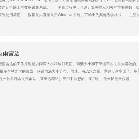
也称为JOSS-WALDVOGEL雨滴谱仪，可自动连续测量雨滴大小分布，它将雨滴
传送到电脑上的数据采集系统。 测量过程中，可以计算并显示相关的重要参数，
使用简便 数据采集直接采用Windows系统，可输出为其他系统格式 主要技术参数
面积： 50cm2 工作温度： 0-40 0C 电源： 115/230V AC；5.5VA, 
indows98, ME, 2000 应用领域 气象雷达 降雨物理特性 微波传播
2微型雨雷达
2微型雨雷达的工作原理是以雨滴大小和散射截面、雨滴大小和下降速率的关系为基础的
2测量多谱勒光谱的廓线，获得雨滴大小分布、雨速、液态水含量、雷达反射率因子、
2是一款各种水文气象站（甚至远程站）应用中理想的、实用的、免维护测量仪器。 原
控制，也可选用低耗电的单片式PC装置。 自动控制天线加热装置，在冬季低温
LWC）和其它微物理特性 测量高度可达6000m，可取样30个分层，高度分辨
导致了非常高的时间分辨率 主要技术参数 传输频率：24.23GHz 传输功率：
间：10~3600s，可调 可选层数：&多可到30 天线加热：可选装，电源230VAC
括电源的和电缆） 应用领域 长期无人值守雨量监测 雨滴分布测量 混合云
场所的雨测量 降水融区监测 左图是雨速图，右图是雷达反射图 多谱勒雨速图显示
m区间。接着在30分钟内下降到70m，表明有冷空气团到达。 雷达反射图显示，经过