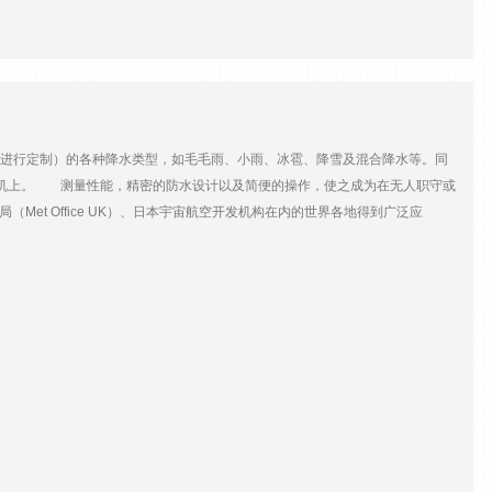
际需要进行定制）的各种降水类型，如毛毛雨、小雨、冰雹、降雪及混合降水等。同
C机上。 测量性能，精密的防水设计以及简便的操作，使之成为在无人职守或
et Office UK）、日本宇宙航空开发机构在内的世界各地得到广泛应
光电二极管上，当降水粒子下降通过测量区域时，光电二极管接收到的激光强度会发生
每粒降水的大小和速度，得到所有重要的气象参数 免维护：无移动部件或收
经济省电的电子元件，都减少耗电，配置灵活 方便性：采用USB接口和在
85、SDI-12或脉冲信号连接到数采或接入自动气象站，远 程控制和下载
尺寸：180mm x 30 mm 测量面积：54cm2 测量粒径范围：液态
水类型：可测8类降水（毛毛雨、细雨/雨、雨、雨夹雪、雪、米雪、雪片、冻雨和冰
O 4680/4677（SYNOP）4678（METAR）和NWS代码表 降水能见度范
8VDC， 加热 12/24V DC 接口：SDI-12、RS-485、继电输出、USB连接
 安装： 2"管，d50-62mm 应用领域 气象研究 实时天气测量 道路交通监