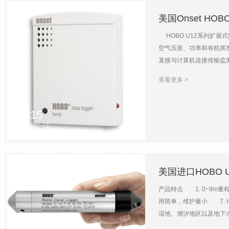
美国Onset HOB
HOBO U12系列扩展
空气压差、功率和有机挥发
直接与计算机连接传输监测
可以十分快速地完成仪器的
查看更多 >
存，可存储43000组12
记录仪体积小巧，使用内置
活同时测量温湿度 主要技术
315
<1%/年 时间精度：±1
2023-07-21
美国进口HOBO U
产品特点 1. 0~9m量程
用简单，维护量小 7. 
湿地、潮汐地区以及地下
335
小巧，使用方便。同时，