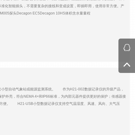
标准化智能插头，不需要复杂的接线和变成设置，即插即用，使用非常方便。产
探头Decagon EC5Decagon 10HS体积含水量量程
3/m3（0.07%）0.0008m3/m3（0.08%）工作温度0~50℃有效土壤体积0.3L测量频率
套小型自动气象站或能源监测系统。 作为H21-002数据记录仪的升级产品，
保护外壳，符合NEMA 4×和IP66标准，为内部元器件提供更好的保护；传感器接
单方便。 H21-USB小型数据记录仪支持空气温湿度、风速、风向、大气压
器，从而能组成一个微型的气象站，非常适合于进行小范围的低成本观测。
相关传感器，也可以接驳符合要求的第三方传感器，进行能源监测等工作，极大地扩展
P66防护等级 主要技术参数参数H21-USB工作温度-20~50℃（使用碱性电池
长度≤100m采样间隔1秒~18小时，可自定义时间精度±5秒/星期数据存储512K