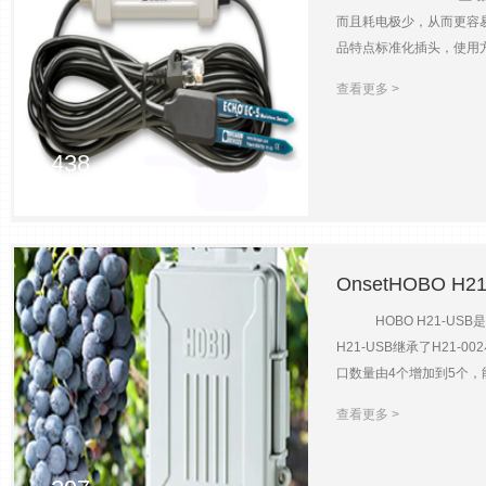
而且耗电极少，从而更容
品特点标准化插头，使用方便配
0~0.550m3/m30~0.5
查看更多 >
70MHz线缆长度5m外形尺寸
438
2023-07-21
OnsetHOBO 
HOBO H21-USB
H21-USB继承了H2
口数量由4个增加到5个，
力、光合有效辐射（PA
查看更多 >
H21-USB记录仪也支
了您的使用范围。 产品特点
时）；-40~70℃（时候