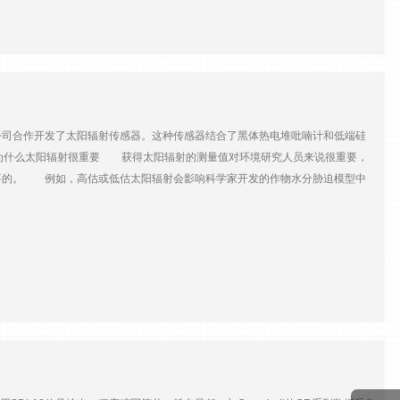
交叉验证是将数据集拆分成训练和测试数据集的实践。例如，使用来自一半桶
6操作系统的修订历史中注意到了此警告:已更新SMSSend()来处理数组。升级
模型(例如幂律、指数衰减等): 结论 总的来说，这个项目是一个有趣的挑
d()曾经是一个函数。现在它是一个支持数组的指令。在CRBasic编程中，指令和函数
雨量计的价值。 原文链接地址：
asic中*常见的函数是数学函数，如LOG()或ASIN()。 为什么
收件人发送消息(或向同一收件人发送多条消息)。为了更好地理解更改的原因，我可
中断IP通信。在以前版本的SMSSend()中，如果在短时间内发送了多条消
SMSSend()的新格式，在一条指令中使用数组定义了多个接收者和多个消
司合作开发了太阳辐射传感器。这种传感器结合了黑体热电堆吡喃计和低端硅
发送消息的速度。 需要进行哪些程序更改？ 让我们看一下前面的
 为什么太阳辐射很重要 获得太阳辐射的测量值对环境研究人员来说很重要，
两个参数:电话号码消息字符串 为了监控成功或失败，您将结果返回到一个变量。结果
要的。 例如，高估或低估太阳辐射会影响科学家开发的作物水分胁迫模型中
带数) 如果您想查看在数据记录器程序中使用的本说明，请查看CRBasic在
贵的资源。低估可能导致作物压力过大，不能正常生长。这两种情况都可能导致
指令时，有几件事需要考虑:如果您计划将新的SMSSend()指令用于外部蜂窝模块，
的日射表的准确度可能会受到当前天空状况的显著影响？许多日射表使用硅光
会将这一变化纳入旧数据记录器的操作系统，如数据采集器CR1000、数据采集器
晴空条件下校准的，因此可以准确预测太阳总辐射。 不幸的是，这种技术在
集方法不可用的情况下传输数据。您是否在应用程序中使用了SMSSend()？原文链
不能很好地解释多云天空下太阳光谱的变化，因为这种变化大部分发生在亚采样
ar.com/?shujucaijiqijipeijian/56.html北京华辰阳光科技有限责任公司**翻译，并作适当
。数据来源由远地点仪器公司科学家马克·布隆奎斯特提供。 一些测量点可能很晴朗的天空，由阴
器测量时，阴天的光谱变化导致高估约10%。 由科学家为科学家设计 因为
条件下运行——不仅仅是晴朗的天空。CS320使用对太阳辐射全光谱敏感的高级
辐射基准的二级标准皮拉计进行了单独校准。虽然今天销售的是低成本的硅电池
示了连续几天太阳辐射的测量样本。首先是晴朗的晴天；第二天是阴天。在清晰
几天测量太阳辐射，并显示出在阴天条件下测量精度的显著提高。 此外，