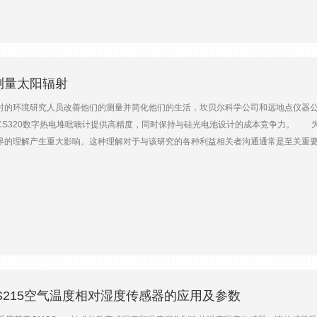
衰减等。通过交叉验证和收集新数据，通过相互竞争模型来测试准确性。 解释: 
解这些更改的好处以及如何修改程序以适应它们。您可能在CR300、CR1000X和CR
来自其余桶的数据来测试模型。 下图显示了原始数据示例以及我们考虑的一个候选
SMSSend()旧实例的CRBasic程序。SMSSend()有什么变化？ SMSSen
开发过程提供一些见解，并展示用于创建*佳算法的强大方法，以增加高质量翻斗式
的区别。例如，一个功能可以用作指令，但是一个指令不能在另一个中用作参数指令。CRB
om.cn/blog/algorithm-rainfall-intensity-correction
变化？ 对SMSSend()进行了更改，以便数据记录器可以使用指令的单次执行向多个
d()时会发生什么。 蜂窝模块必须处于不同模式才能发送短信。这需要时间，并且可能会
测量太阳辐射
息的发送而进入和退出该模式。短信可能会被备份，蜂窝模块可能无法满足需求。 使用
环境研究人员改善他们的测量并简化他们的生活，坎贝尔科学公司和远地点仪器公
特殊模式一次，所有消息被发送，然后它返回到正常操作。这种改变可以显著提高
CS320数字热电堆吡喃计提供高精度，同时保持与硅光电池设计的成本竞争力。
格式，以及使用代码片段的新SMSSend()指令。 以前版本的SMSSend()只有
界的理解产生重大影响。这种理解对于与该研究的各种利益相关者沟通通常是至关重
人/邮件数量的条带电话号码字符串数组消息字符串数组(其中数组中的元素数量等于条
在经营业务时会使用这些模型。过高的估计可能会导致作物需水过多，耗尽稀缺或昂
)示例程序:CR6CR1000XCR300 你应该注意什么？ 使用更新的SMSSend()
而影响种植者的利润并影响我们的全球粮食来源。 度和天空条件 你知道吗，你
XX中运行的更新操作系统 (任何操作系统版本2.028或更高版本).目前，我们预计不
行二次采样，而不是直接测量整个光谱。这种技术在晴天效果很好，因为传感器是在
器CR3000。 SMSSend()指令是通过短信发送警报的好方法，甚至在其他数据收
致错误。正如你在下图中看到的，多云的天气会导致太阳光谱的变化。硅电池探测器
bellsci.com.cn/blog/improvements-smssend 产品参数参考：http://huachensol
y versus cloudy sky spectrum graph 单击图形查看更大的图像
，翻译内容仅供参考，可访问原网页或者联系我们关注我们为您解惑。）
达硅电池传感器对短波辐射的15%的高估。上图显示了一个实例，当用硅电池传感
不仅仅是天气研究人员，我们设计了CS320来测量进入的太阳辐射，并在所有天气
传感器的内部电路将毫伏输出转换为太阳能值，该值已使用可追溯到瑞士达沃斯世界
l CS215空气温度相对湿度传感器的应用及参数
格无法与CS320在所有天空条件下的精度相比。 为了说明准确性的差异，下图显
的测量结果优于黑体传感器；然而，在阴天有相当大的误差。CS320在相同的连续