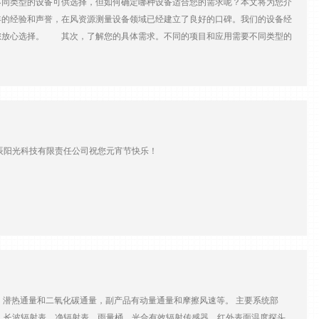
同类型的设备可供选择，但如何确定哪种设备适合您的需求呢？本文将为您介
的经验和声誉，在风资源测量设备领域已经建立了良好的口碑。我们的设备经
您放心选择。 其次，了解您的具体需求。不同的项目和应用需要不同类型的
供多种不同高度的测量选项，可根据您的需求进行灵活配置。同时，我们的设备
的重要因素。我们公司提供的技术支持和培训，包括设备安装、操作、数据分
好地利用设备提供的数据，优化风能资源的开发和利用。 价格和性价比也是选
高质量的产品和服务。我们的设备不仅具有高精度和可靠性，而且价格实惠，为
司拥有丰富的经验、可靠的产品、专业的技术支持和合理的价格，为您提供解
限责任公司祝您元宵节快乐！
、潜热通量和二氧化碳通量，副产品有动量通量和摩擦风速等。 主要系统部
，长波辐射表，净辐射表，雨量桶，光合有效辐射传感器，红外表面温度探头，