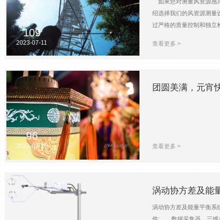
如果您对测量风资源感兴
绍选择我们的风资源测量
过严格的质量控制和独立
109
风资源测量设备。您需要
2023-07-11
查看更多 >
具有高精度和稳定性，确
析等方面。我们的技术团
择的考虑因素之一。我们
您提供较高的性价比。 
团圆美满，元宵
决方案。通过选择我们的
弦管千家沸此宵
96
2022-02-15
查看更多 >
涡动协方差及能
涡动协方差及能量平衡系
件: 数据采集器，三维