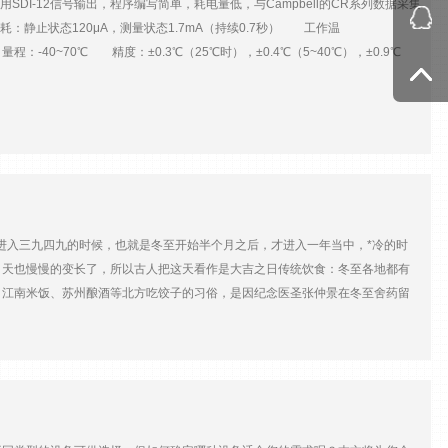
用SDI-12信号输出，程序编写简单，耗电量低，与Campbell的CR系列数据采集
护。该传感器还有一个内置加热器，通过SDI-12命令进行控制。这种低功率加热
静止状态120μA，测量状态1.7mA（持续0.7秒） 工作温
在简化您的太阳辐射测量应用，同时以合理的价格为您提供稳定的性能。
：-40~70℃ 精度：±0.3℃（25℃时），±0.4℃（5~40℃），±0.9℃
器位于传感器内部，因此校准系数也在传感器内部进行编程。这样就不需要为使用的
0℃时） 精度（25℃时）：±2% (10~90%RH) ；±4% (0~1 0 0
换。 数字CS320传感器提供除太阳辐射测量以外的有用数据。测量板上的内置
响应时间：<10 s（63%，风速1m/s） 校准：NIST、NPL
允许它报告x、y和z坐标的方向。这决定了传感器的高度以及传感器是否移动。
在改善硅电池太阳辐射测量仪的全球太阳辐射测量，但保持相同的成本。这款数
何疑问，请联系我们。 原文链接地址
京华辰阳光科技有限责任公司**翻译，并作适当修改。（因作者水平有限，翻译内容仅供参考，可访问原网页或
在进入三九四九的时候，也就是冬至开始半个月之后，才进入一年当中，*冷的时
，天也慢慢的变长了，所以古人把这天看作是大吉之日传统饮食：冬至各地都有
、江南米饭、苏州酿酒等北方吃饺子的习俗，是因纪念医圣张仲景在冬至舍药留