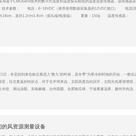
ll公司采用基于CMOSens技术的数字式湿度和温度探头制造的温度湿度传感器。该传感器采
有助于传感器全年持续进行良好的测量。CS320的圆顶形头部设计为自动清洁，无需维
术参数： 电压：6~16VDC（推荐使用数据采集器的12VDC接口） 电流消耗：
、雪和冰。 易于实施、操作和维护 CS320数字热电堆吡喃计的各种特性旨
18cm，直径1.2cm/1.8cm（探头端/电缆端） 重量：150g 温度传感器： 量程
DI-12)简化了传感器到任何当前坎贝尔科学数据记录器的编程和接线。由于模数转换
：<120 s 输出分辨率：0.1℃ 相对湿度传感器： 量程：0~1 0 0 % RH（-20~6
数据记录器程序。此外，使用可拆卸电缆，您可以在CS320传感器送来校准时快速更
±2%（20~60℃时） 短期滞后：＜1.0% RH 长期稳定性：好于±1%RH/年 
供参考，并允许改进加热器控制。此外，每个传感器都有一个嵌入式三维倾斜传感器，
为日射表必须保持水平才能产生的全球太阳辐射数据。 结论 CS320的设计旨
环境研究到农业再到大型中尺度天气网络(中网)的各种应用。如果您对CS320有任
bellsci.com.cn/blog/measuring-sun-accurately-simply 北
解惑。）
21日，冬至的到来也标志着进入“数九"的时候，是冬季*为寒冷的时候的开始，一般
南至，往北复返的转折点，对于北半球来说，太阳高度自此回升，太阳光也逐渐增强
方水饺、潮汕汤圆、东南麻糍、台州擂圆、合肥南瓜饼、宁波番薯汤果、滕州羊肉汤
们的风资源测量设备