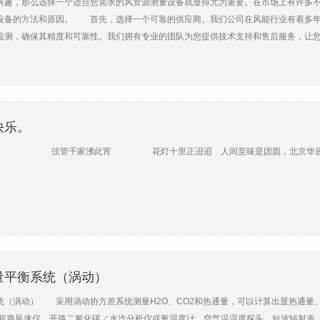
趣，那么选择一个适合您需求的风资源测量设备就显得尤为重要。在市场上有许多不
设备的方法和原因。 首先，选择一个可靠的供应商。我们公司在风能行业有着多年
检测，确保其精度和可靠性。我们拥有专业的团队为您提供技术支持和售后服务，让
考虑的因素包括测量的高度、测量的时间段、精度要求等。我们的风资源测量设备提
保您获得准确可靠的数据。 此外，技术支持和培训也是选择我们的风资源测量设备
队将确保您充分了解和掌握设备的使用方法，以及数据的解读和应用。这样您就能更
的风资源测量设备价格合理且具有竞争力。我们坚持以客户需求为导向，致力于提供
总之，选择合适的风资源测量设备对于风能行业的发展和项目成功至关重要。我们公
快乐。
风资源测量设备，您将能够更好地了解和利用风能资源，推动可持续能源的发展。
 花灯十里正迢迢 人间至味是团圆，北京华辰阳光科技有
量平衡系统（涡动）
统（涡动） 采用涡动协方差系统测量H2O、CO2和热通量，可以计算出显热通量
超声风速仪，开路二氧化碳／水汽分析仪或氪湿度计，空气温湿度探头，短波辐射表