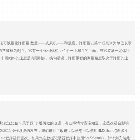
可以量化降雨量:数量——或累积——和强度。降雨量以英寸或毫米为单位表示
通常被称为翻斗。它有一个倾倒机构，位于一个漏斗的下面，当它装满一定体积
来回倾斜的速度是有限制的。换句话说，降雨累积的测量精度取决于降雨的速
列雨量计的沙漏形状是专门为减轻风对集水的影响而设计的，有证据表明*它是有效
中。在本文的剩余部分，我将描述我们开发和测试该算法的方法。 过程 大多
来。这意味着强度的两件事: 1.我们需要做的不仅仅是数小费。 2.雨量计
为了简单易用，我们在仪表上增加了一个模块，用于进行计算，并通过SDI-12
失去通信和电源的情况下，使用内部电池继续运行一段时间。 一种校正强度
度的累积或数量，方法是测量叶尖间隔时间(TBT)，并将其用作每个叶尖降雨
ainVUE模型中使用了10个新的倾翻桶来收集数据。每个桶在12至16个固
积来模拟降雨。 ·对于大于100毫米/小时的速率，足够的水通过每个桶，以
内部或外部蜂窝模块发送短信？关于我们*近所做的改进，有些事情你应该知道，这些改进会影响
们可以同时运行多达四个桶，但是对于每一个RainVUE型号，仅数据收集就需
R6版本11操作系统的发布，我们进行了改进，以便您可以使用SMSSend()向多个
拥有开发校正模型所需的所有数据。使用回归，比较了几种模型的拟合度。示例函数
sic程序进行更改。如果您在数据记录器程序中使用SMSSend()，并计划安装此