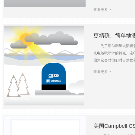
模型形式包括幂律和指数
操作系统，请继续阅读以了
的数据来开发模型，使用
查看更多 >
到此操作系统将需要更新运行
战，我希望这篇文章能对
在程序中的使用方式有细微
https://www.campbellsci.c
SMSSend()会发生
以解释当执行SMSSen
更精确、简单地
息，则模块会随着每条消
为了帮助测量太阳辐射的
息。蜂窝模块仅被置于其
光电池吡喃计的特点。这
SMSSend()函数的
因为它会对他们对自然世
代码变量指示要发送的收件
的估计蒸散量，而种植者
线帮助中的SMSSend(
查看更多 >
产量或作物质量下降，从
您还需要一个在CELL2
电池元件，对太阳光谱进
CR800系列或数据采集
多云或阴天条件下也会导
167
接地址https://www.camp
范围之外。 clear sk
2023-07-11
修改。（因作者水平有限
天条件引起的误差可能高
我们意识到环境研究人员并
黑体热电堆传感元件。该
美国Campbel
吡喃计，但它们的精度规
的条件下，硅电池吡喃计