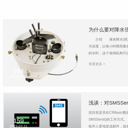
为什么要对降水
介绍 液体降水(雨)是
为深度，以每小时降雨量
的水时，这个倾倒机构可
度或强度。 一般来说，
查看更多 >
的。 在坎贝尔科学公司
244
数翻斗式雨量计在电子上
2023-07-11
需要添加一些东西来进行
将数据传送给记录器，因
的方法是首先计算强度(每
量的预测值。根据三丁基
浅谈：对SMSSen
定模拟降雨率下运行三次
您目前是否在CRBasic数
达到每次重复1，000个
159
SMSSend()的工作方
要大约1000小时或更
收件人更地发送邮件，或者
2023-07-11