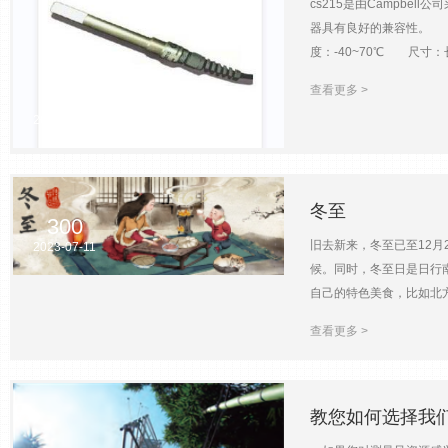
cs215是由Campbe
CS320的一些设计特点
器具有良好的兼容性。 技
器使扩散器没有露水、霜
度：-40~70℃ 尺寸：长
CS320的数字接口(S
（-40~70℃） 响应时间
每个CS320传感器更改
查看更多 >
146
%RH) 温度依赖性：好于
温度传感器为温度校正提
2023-07-11
这个诊断工具很重要，因
字热电堆吡喃计适用于从
https://www.camp
者联系我们关注我们为您
冬至
300
旧去新来，冬至已至12月
2023-07-11
候。同时，冬至日是日行
自己的特色美食，比如北
下的。
查看更多 >
教您如何选择我