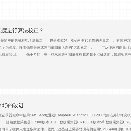
强度进行算法校正？
简单的机械和电子测量之一，也是难做好、准确和有代表性的测量之一。有两种方法
表示为强度。降雨强度是造成降雨量测量误差的*大因素之一。 广泛使用的雨量计
以前后倾倒。 毫不奇怪，在一些水流失和测量变得越来越不准确之前，跷跷板机构
液体降水误差的另一个重要来源是风，有时会造成高达20%的损失。RainVUE系
，我们开发了一种强度校正算法，并将其集成到RainVUE系列智能雨量传感器
非常简单——每一次翻斗都会导致一个开关闭合，这些开关闭合会被数据记录器记录下
额外的测量(即计时)和计算。 所有这些都可以放入数据记录器运行的程序中。然而，
此用户无需创建或维护复杂的程序。该模块还可以作为数据的备份，并在数据记录器
小时的量)。然后，根据强度，计算一个修正量。我们选择了一种更直接的方法来校正强
锡化合物和数量，通过简单的单位转换计算强度。 数据收集和模型开发 我们在每个R
d()的改进
重复(取决于模型和目标强度修正范围)。简单地通过高精度喷嘴运行测量的去离子水体
据记录器程序中使用SMSSend()通过Campbell Scientific CELL2XX
。 ·对于较低的速率，每次复制至少使用330个提示。 (使用我们的测试设备，我
式。 随着数据采集器CR300版本10.3、数据采集器CR1000X版本5和数据采集器C
长时间！) 利用已知的体积量和数量的测量以及TBT的使用数据记录仪CR6，我们
向单个收件人发送多封邮件。然而，这些改进需要对现有的使用SMSSend()的CRBa